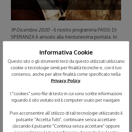
19 Dicembre 2020 -
Il nostro programma PASSI DI
SPERANZA è arrivato alla trentunesima puntata. In
anteprima vi annunciamo che la prossima puntata
andrà in onda proprio il giorno di NATALE VENERDI
Informativa Cookie
25 DICEMBRE
Questo sito o gli strumenti terzi da questo utilizzati utilizzano
cookie o tecnologie simili per finalità tecniche e, con il tuo
consenso, anche per altre finalità come specificato nella
SCOPRI DI PIÙ
Privacy Policy
.
La Novena di Natale: “E ti vengo a cercare”
I "cookies" sono file di testo in cui sono scritte informazioni
riguardo il sito visitato ed il computer usato per navigare.
Puoi acconsentire all’utilizzo di tali tecnologie utilizzando il
pulsante “Accetta Tutti”, continuare senza accettare
cliccando il pulsante "Continua senza accettare" oppure