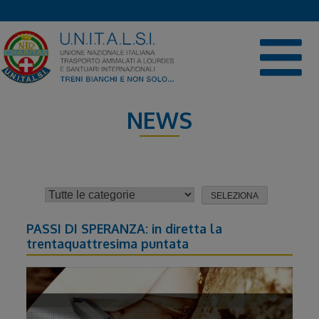
Skip
to
content
NEWS
News
PASSI DI SPERANZA: in diretta la
trentaquattresima puntata