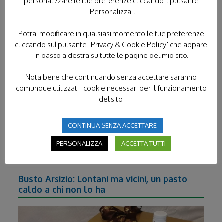
personalizzare le tue preferenze cliccando il pulsante
"Personalizza".
Potrai modificare in qualsiasi momento le tue preferenze
cliccando sul pulsante "Privacy & Cookie Policy" che appare
in basso a destra su tutte le pagine del mio sito.
16 Dicembre 2020 -
L’UNITALSI IN CAMMINO
Nota bene che continuando senza accettare saranno
VERSO IL NATALE. “E TI VENGO A CERCARE” è la
comunque utilizzati i cookie necessari per il funzionamento
novena proposta dall’Unitalsi per questo Natale:
del sito.
un invito a lasciarsi coinvolgere ed entrare, con la
propria storia personale,
CONTINUA SENZA ACCETTARE
PERSONALIZZA
ACCETTA TUTTI
SCOPRI DI PIÙ
Busto Arsizio: Lontani ma vicini, un pasto
caldo a chi non lo ha