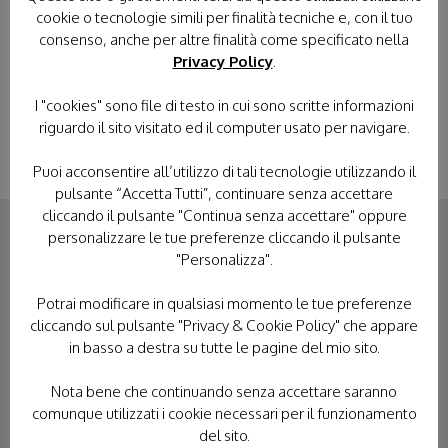
per
nel ricevere, perché l'ammalato è il tabernacolo abbandonato dove
pr
cookie o tecnologie simili per finalità tecniche e, con il tuo
noi troviamo Gesù”
vo
consenso, anche per altre finalità come specificato nella
Privacy Policy
.
‹
›
I "cookies" sono file di testo in cui sono scritte informazioni
riguardo il sito visitato ed il computer usato per navigare.
Puoi acconsentire all’utilizzo di tali tecnologie utilizzando il
pulsante “Accetta Tutti”, continuare senza accettare
cliccando il pulsante "Continua senza accettare" oppure
personalizzare le tue preferenze cliccando il pulsante
"Personalizza".
CONTATTACI
Potrai modificare in qualsiasi momento le tue preferenze
cliccando sul pulsante "Privacy & Cookie Policy" che appare
in basso a destra su tutte le pagine del mio sito.
Nota bene che continuando senza accettare saranno
comunque utilizzati i cookie necessari per il funzionamento
del sito.