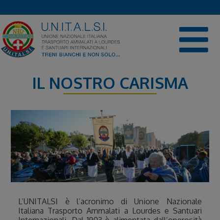
Skip
to
content
IL NOSTRO CARISMA
L’UNITALSI è l’acronimo di Unione Nazionale
Italiana Trasporto Ammalati a Lourdes e Santuari
Internazionali. Dal 1903 è alimentata dall’operosità