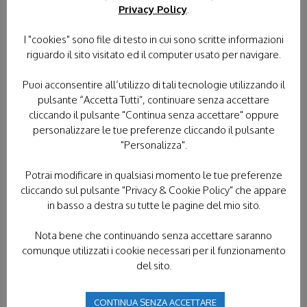
Privacy Policy
.
Barellieri
I "cookies" sono file di testo in cui sono scritte informazioni
Mai scoraggiati, mai stanchi sempre pronti a donare
riguardo il sito visitato ed il computer usato per navigare.
tempo, sorriso e amore ai fratelli e alle sorelle che
ne hanno bisogno.
Puoi acconsentire all’utilizzo di tali tecnologie utilizzando il
pulsante “Accetta Tutti”, continuare senza accettare
cliccando il pulsante "Continua senza accettare" oppure
personalizzare le tue preferenze cliccando il pulsante
"Personalizza".
Potrai modificare in qualsiasi momento le tue preferenze
cliccando sul pulsante "Privacy & Cookie Policy" che appare
in basso a destra su tutte le pagine del mio sito.
Nota bene che continuando senza accettare saranno
comunque utilizzati i cookie necessari per il funzionamento
Vogliamo essere uno strumento di
del sito.
“carità operativa” e di “carità
creativa” nelle mani del Signore.
CONTINUA SENZA ACCETTARE
Vogliamo condividere un impegno