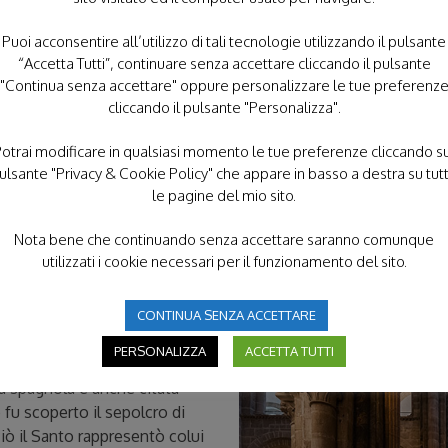
venisse costruita in quel luo
Puoi acconsentire all’utilizzo di tali tecnologie utilizzando il pulsante
“Accetta Tutti”, continuare senza accettare cliccando il pulsante
Negli istanti successivi avv
"Continua senza accettare" oppure personalizzare le tue preferenz
chiamato “miracolo del sole”: 
cliccando il pulsante "Personalizza".
il sole che roteava su se st
otrai modificare in qualsiasi momento le tue preferenze cliccando s
Da allora Fatima si trasformò
ulsante "Privacy & Cookie Policy" che appare in basso a destra su tut
importanti Santuari Mariani 
le pagine del mio sito.
Nota bene che continuando senza accettare saranno comunque
utilizzati i cookie necessari per il funzionamento del sito.
a
rinaggi di fedeli, Santiago
CONTINUA SENZA ACCETTARE
stianità. Qui sarebbero
PERSONALIZZA
ACCETTA TUTTI
n Giacomo, primo apostolo
tà spagnola è anche citata
u scoperto il sepolcro di
ciò il Santo rappresentò colui