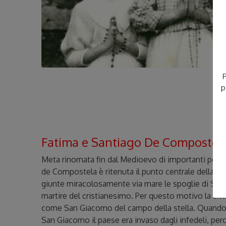
P
p
Fatima e Santiago De Compostel
Meta rinomata fin dal Medioevo di importanti pelleg
de Compostela è ritenuta il punto centrale della cri
giunte miracolosamente via mare le spoglie di Sa
martire del cristianesimo. Per questo motivo la cit
come San Giacomo del campo della stella. Quando f
San Giacomo il paese era invaso dagli infedeli, per