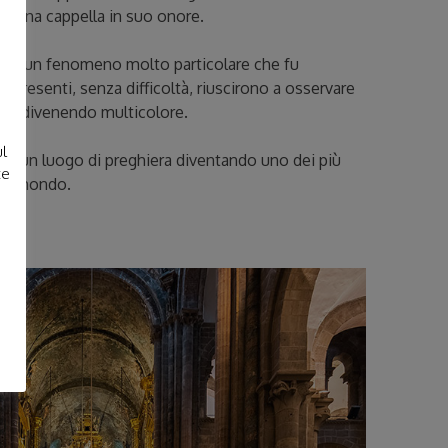
go una cappella in suo onore.
enne un fenomeno molto particolare che fu
e
i presenti, senza difficoltà, riuscirono a osservare
esso divenendo multicolore.
ul
 in un luogo di preghiera diventando uno dei più
te
del mondo.