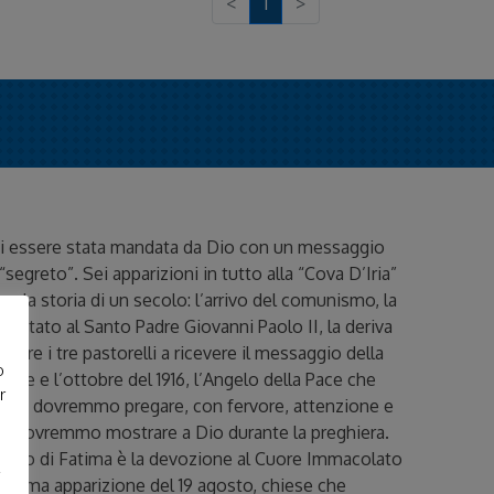
<
1
>
di essere stata mandata da Dio con un messaggio
segreto”. Sei apparizioni in tutto alla “Cova D’Iria”
re la storia di un secolo: l’arrivo del comunismo, la
tentato al Santo Padre Giovanni Paolo II, la deriva
are i tre pastorelli a ricevere il messaggio della
o
prile e l’ottobre del 1916, l’Angelo della Pace che
r
 tutti dovremmo pregare, con fervore, attenzione e
he dovremmo mostrare a Dio durante la preghiera.
ggio di Fatima è la devozione al Cuore Immacolato
l’ultima apparizione del 19 agosto, chiese che