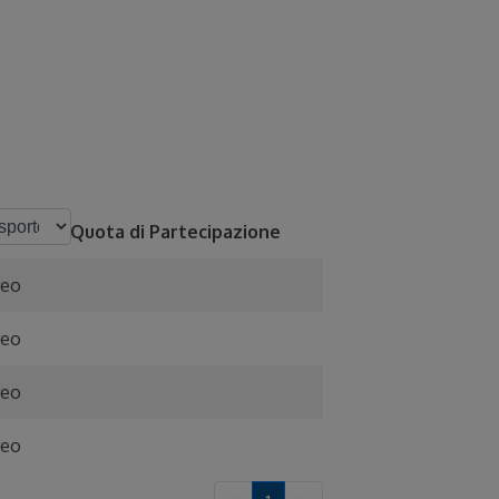
Quota di Partecipazione
reo
reo
reo
reo