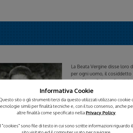
La Beata Vergine disse loro 
per ogni uomo, il cosiddetto “
che ebbero il dono di anticipa
seconda guerra mondiale, l’at
Informativa Cookie
dell’ateismo moderno. A prepar
Questo sito o gli strumenti terzi da questo utilizzati utilizzano cookie 
Beata Vergine Maria fu, tra l’a
tecnologie simili per finalità tecniche e, con il tuo consenso, anche pe
dimostrò loro il modo in cui
altre finalità come specificato nella
Privacy Policy
.
compostezza, e il rispetto c
Elemento centrale del messa
I "cookies" sono file di testo in cui sono scritte informazioni riguardo il
di Maria, proprio Lei che, nel
sito visitato ed il computer usato per navigare.