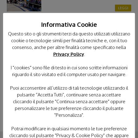
LEGGI
Informativa Cookie
A Lourdes con l’Unitalsi, in 350 dalla
Toscana
Questo sito o gli strumenti terzi da questo utilizzati utilizzano
cookie o tecnologie simili per finalità tecniche e, con il tuo
31 LUGLIO 2026
consenso, anche per altre finalità come specificato nella
LEGGI
Privacy Policy
.
L’Unitalsi di Ragusa tra i boschi in
I "cookies" sono file di testo in cui sono scritte informazioni
riguardo il sito visitato ed il computer usato per navigare.
carrozzina
31 LUGLIO 2026
Puoi acconsentire all’utilizzo di tali tecnologie utilizzando il
pulsante “Accetta Tutti”, continuare senza accettare
LEGGI
cliccando il pulsante "Continua senza accettare" oppure
personalizzare le tue preferenze cliccando il pulsante
"Personalizza".
Potrai modificare in qualsiasi momento le tue preferenze
cliccando sul pulsante "Privacy & Cookie Policy" che appare