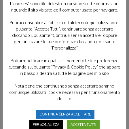
I "cookies" sono file di testo in cui sono scritte informazioni
ricco di santuari e luoghi di culto. Oggi, quando si
riguardo il sito visitato ed il computer usato per navigare.
parla di questo stato, è istantaneo il ricordo di
Giovanni Paolo II
, il Papa che ha cambiato con il
Puoi acconsentire all’utilizzo di tali tecnologie utilizzando il
suo carisma la storia della Chiesa e del suo rapporto
pulsante “Accetta Tutti”, continuare senza accettare
coi popoli.
cliccando il pulsante "Continua senza accettare" oppure
Molte città polacche, per questo, rimarranno legate
personalizzare le tue preferenze cliccando il pulsante
per sempre al ricordo di Karol Wojtyla.
"Personalizza".
Wadowice
è la città in cui è nato il 18 maggio del
1920 e dove ha trascorso la sua giovinezza: qui è
Potrai modificare in qualsiasi momento le tue preferenze
possibile visitare la casa natale, la Basilica della
cliccando sul pulsante "Privacy & Cookie Policy" che appare
in basso a destra su tutte le pagine del mio sito.
Vergine Maria dove fu battezzato e tutti i luoghi
che lo ricordano;
Nota bene che continuando senza accettare saranno
Cracovia
, città in cui poi si trasferì nel 1938 per
comunque utilizzati i cookie necessari per il funzionamento
motivi di studio, dove venne ordinato sacerdote nel
del sito.
1946 e in cui vi rimase come sacerdote prima e
arcivescovo poi;
CONTINUA SENZA ACCETTARE
e
Czestochova
, dov’è possibile visitare il Santuario
di Jasna Gora, che il Santo Padre amò sin da ragazzo
PERSONALIZZA
ACCETTA TUTTI
e in cui si recava per inginocchiarsi dinanzi la Sacra