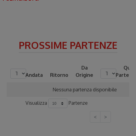
PROSSIME PARTENZE
Da
Quot
Andata
Ritorno
Origine
Parteci
Nessuna partenza disponibile
Visualizza
Partenze
<
>