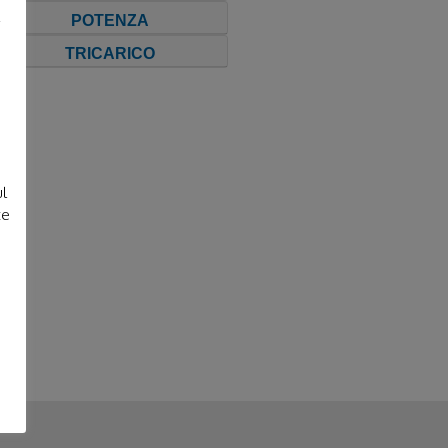
POTENZA
TRICARICO
e
ul
te