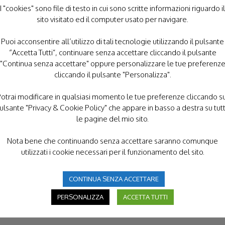
I "cookies" sono file di testo in cui sono scritte informazioni riguardo il
TURSI - LAGONEGRO
sito visitato ed il computer usato per navigare.
MATERA
Puoi acconsentire all’utilizzo di tali tecnologie utilizzando il pulsante
MELFI
“Accetta Tutti”, continuare senza accettare cliccando il pulsante
"Continua senza accettare" oppure personalizzare le tue preferenz
e
cliccando il pulsante "Personalizza".
otrai modificare in qualsiasi momento le tue preferenze cliccando s
ulsante "Privacy & Cookie Policy" che appare in basso a destra su tut
le pagine del mio sito.
Nota bene che continuando senza accettare saranno comunque
utilizzati i cookie necessari per il funzionamento del sito.
CONTINUA SENZA ACCETTARE
PERSONALIZZA
ACCETTA TUTTI