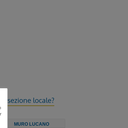
tosezione locale?
o
r
MURO LUCANO