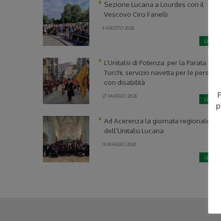
Sezione Lucana a Lourdes con il
Vescovo Ciro Fanelli
4 AGOSTO 2026
LEGGI
L’Unitalsi di Potenza: per la Parata Dei
Turchi, servizio navetta per le person
con disabilità
P
27 MAGGIO 2026
LEGGI
p
Ad Acerenza la giornata regionale
dell’Unitalsi Lucana
15 MAGGIO 2026
LEGGI