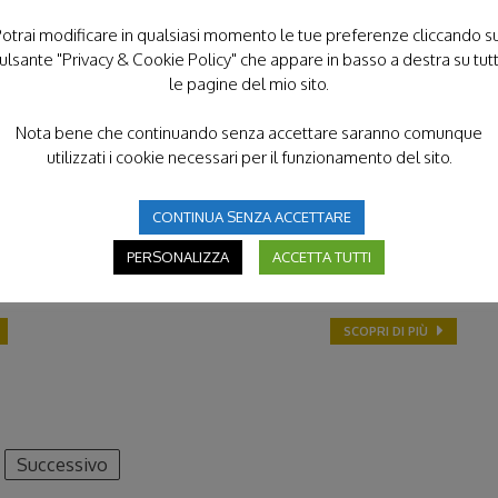
otrai modificare in qualsiasi momento le tue preferenze cliccando s
ulsante "Privacy & Cookie Policy" che appare in basso a destra su tut
GIORNATA DELLA MEMORIA; DIELLA
le pagine del mio sito.
(UNITALSI), COMBATTERE L’IDEOLOGIA
DELLA VIOLENZA E DELLO SCARTO
Nota bene che continuando senza accettare saranno comunque
utilizzati i cookie necessari per il funzionamento del sito.
26 Gennaio 2017 -
"La Giornata della Memoria è
un’occasione straordinaria non solo per ribadire la
a
nostra vicinanza con le comunità ebraiche e con
m
CONTINUA SENZA ACCETTARE
quanti vengono perseguitati per motivi religiosi, ma
v
PERSONALIZZA
ACCETTA TUTTI
anche per rilanciare
d
SCOPRI DI PIÙ
Successivo