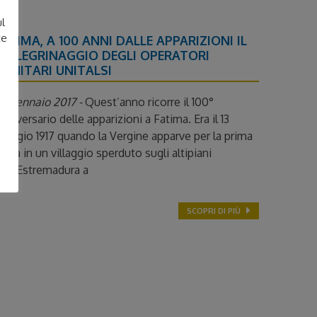
ul
te
FATIMA, A 100 ANNI DALLE APPARIZIONI IL
PELLEGRINAGGIO DEGLI OPERATORI
SANITARI UNITALSI
19 Gennaio 2017 -
Quest’anno ricorre il 100°
nniversario delle apparizioni a Fatima. Era il 13
aggio 1917 quando la Vergine apparve per la prima
olta in un villaggio sperduto sugli altipiani
ell’Estremadura a
SCOPRI DI PIÙ