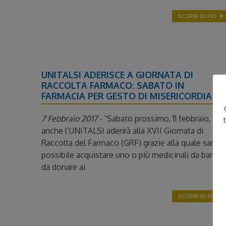
SCOPRI DI PIÙ
UNITALSI ADERISCE A GIORNATA DI
RACCOLTA FARMACO: SABATO IN
FARMACIA PER GESTO DI MISERICORDIA
7 Febbraio 2017 -
“Sabato prossimo, 11 febbraio,
anche l’UNITALSI aderirà alla XVII Giornata di
Raccolta del Farmaco (GRF) grazie alla quale sarà
possibile acquistare uno o più medicinali da banco
da donare ai
SCOPRI DI PIÙ