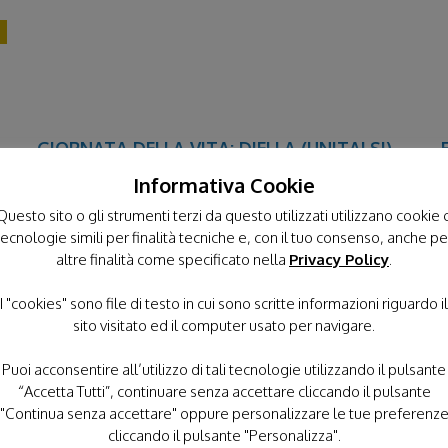
GIORNATA DELLA VITA; DIELLA (UNITALSI),
IL PELLEGRINAGGIO CON MALATI E I
Informativa Cookie
DISABILI È IL NOSTRO INNO ALLA VITA
Questo sito o gli strumenti terzi da questo utilizzati utilizzano cookie 
5 Febbraio 2017 -
"L’educazione alla vita, alla sua
L
tecnologie simili per finalità tecniche e, con il tuo consenso, anche pe
tutela dal concepimento alla fine naturale è la più
altre finalità come specificato nella
Privacy Policy
.
i
grande sfida che siamo chiamati ad affrontare. A
s
I "cookies" sono file di testo in cui sono scritte informazioni riguardo il
partire, però, dalle giovani generazioni per fare in
sito visitato ed il computer usato per navigare.
SCOPRI DI PIÙ
Puoi acconsentire all’utilizzo di tali tecnologie utilizzando il pulsante
“Accetta Tutti”, continuare senza accettare cliccando il pulsante
"Continua senza accettare" oppure personalizzare le tue preferenz
cliccando il pulsante "Personalizza".