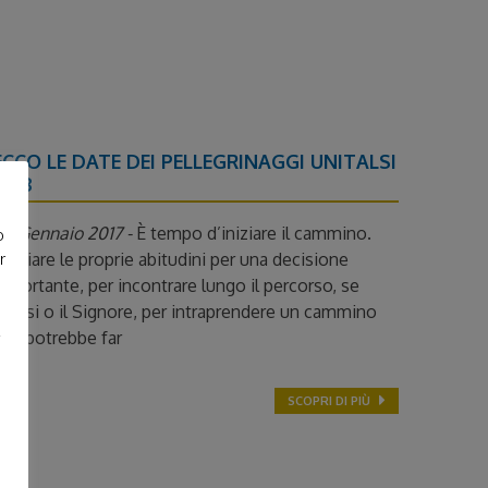
ECCO LE DATE DEI PELLEGRINAGGI UNITALSI
2018
30 Gennaio 2017 -
È tempo d’iniziare il cammino.
o
asciare le proprie abitudini per una decisione
r
mportante, per incontrare lungo il percorso, se
tessi o il Signore, per intraprendere un cammino
che potrebbe far
SCOPRI DI PIÙ
e