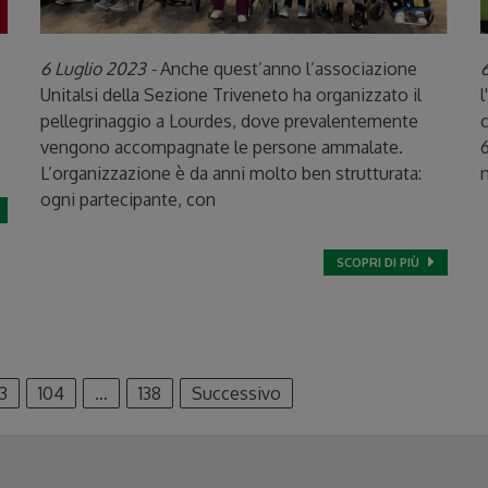
6 Luglio 2023 -
Anche quest’anno l’associazione
6
Unitalsi della Sezione Triveneto ha organizzato il
l
pellegrinaggio a Lourdes, dove prevalentemente
c
vengono accompagnate le persone ammalate.
6
L’organizzazione è da anni molto ben strutturata:
n
ogni partecipante, con
SCOPRI DI PIÙ
3
104
…
138
Successivo