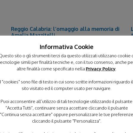
Reggio Calabria: l’omaggio alla memoria di
Amelia Mazzitelli
Informativa Cookie
Questo sito o gli strumenti terzi da questo utilizzati utilizzano cookie 
tecnologie simili per finalità tecniche e, con il tuo consenso, anche pe
altre finalità come specificato nella
Privacy Policy
.
I "cookies" sono file di testo in cui sono scritte informazioni riguardo il
sito visitato ed il computer usato per navigare.
Puoi acconsentire all’utilizzo di tali tecnologie utilizzando il pulsante
“Accetta Tutti”, continuare senza accettare cliccando il pulsante
"Continua senza accettare" oppure personalizzare le tue preferenz
10 Luglio 2023 -
"Tutto posso in Colui che mi dà
7
cliccando il pulsante "Personalizza".
a
forza".La pubblicazione contempla i contributi e le
v
a
testimonianze di chi ha voluto ricordare la
p