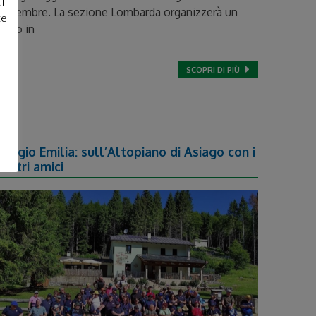
ul
settembre. La sezione Lombarda organizzerà un
te
reno in
SCOPRI DI PIÙ
Reggio Emilia: sull’Altopiano di Asiago con i
nostri amici