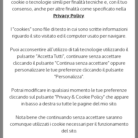
cookie o tecnologie simili per finalità tecniche e, con il tuo
consenso, anche per altre finalità come specificato nella
16 Aprile 2025 -
In virtù della stretta collaborazione
Privacy Policy
.
tra l'Unitalsi e il Dipartimento, segnaliamo il servizio
disponibile sul portale di Roma Capitale per ricevere
I "cookies" sono file di testo in cui sono scritte informazioni
comunicazioni relative ad eventi emergenziali Il
riguardo il sito visitato ed il computer usato per navigare.
Dipartimento Protezione Civile
Puoi acconsentire all’utilizzo di tali tecnologie utilizzando il
pulsante “Accetta Tutti”, continuare senza accettare
SCOPRI DI PIÙ
cliccando il pulsante "Continua senza accettare" oppure
personalizzare le tue preferenze cliccando il pulsante
UNITALSI PROTEZIONE CIVILE: RIPARTIRE
"Personalizza".
DALLA FORMAZIONE
Potrai modificare in qualsiasi momento le tue preferenze
cliccando sul pulsante "Privacy & Cookie Policy" che appare
in basso a destra su tutte le pagine del mio sito.
Nota bene che continuando senza accettare saranno
comunque utilizzati i cookie necessari per il funzionamento
del sito.