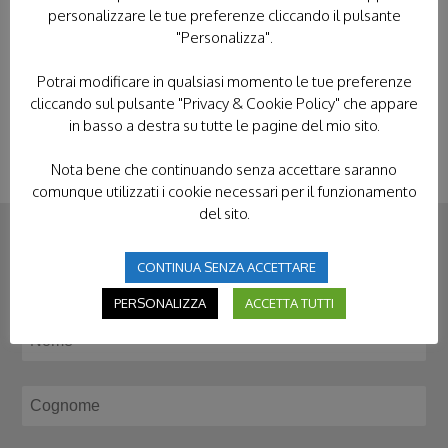
personalizzare le tue preferenze cliccando il pulsante
FATIMA
LORETO
POLONIA
"Personalizza".
TERRA SANTA
Potrai modificare in qualsiasi momento le tue preferenze
cliccando sul pulsante "Privacy & Cookie Policy" che appare
in basso a destra su tutte le pagine del mio sito.
Nota bene che continuando senza accettare saranno
comunque utilizzati i cookie necessari per il funzionamento
del sito.
CONTINUA SENZA ACCETTARE
CONTATTACI
PERSONALIZZA
ACCETTA TUTTI