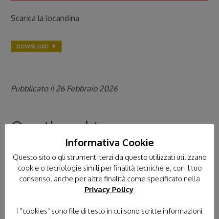
Scarica la locandina
DOWNLOAD
Pubblicato il 26 Febbraio 2026
One thought on
“
GRADUATORIE
Informativa Cookie
Questo sito o gli strumenti terzi da questo utilizzati utilizzano
PROVVISORIE – Servizio
cookie o tecnologie simili per finalità tecniche e, con il tuo
Civile Universale con
consenso, anche per altre finalità come specificato nella
Privacy Policy
.
l’Unitalsi – BANDO
I "cookies" sono file di testo in cui sono scritte informazioni