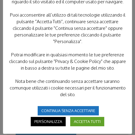
VOLONTARI 2026
”
riguardo il sito visitato ed il computer usato per navigare.
Pingback:
Servizio Civile Universale con
Puoi acconsentire all’utilizzo di tali tecnologie utilizzando il
l’Unitalsi – BANDO 2026 - Unitalsi Ligure
pulsante “Accetta Tutti”, continuare senza accettare
cliccando il pulsante "Continua senza accettare" oppure
Comments are closed.
personalizzare le tue preferenze cliccando il pulsante
"Personalizza".
Potrai modificare in qualsiasi momento le tue preferenze
cliccando sul pulsante "Privacy & Cookie Policy" che appare
CATEGORIE IN EVIDENZA
in basso a destra su tutte le pagine del mio sito.
FORMAZIONE
FRATERNITÀ
Nota bene che continuando senza accettare saranno
comunque utilizzati i cookie necessari per il funzionamento
GIORNATA NAZIONALE
del sito.
L'ANGOLO DI IPPOCRATE
CONTINUA SENZA ACCETTARE
NEWS DAL TERRITORIO
PERSONALIZZA
ACCETTA TUTTI
NEWS ISTITUZIONALI