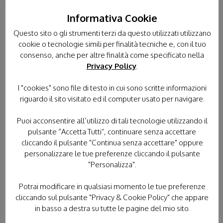
è una favola, e non è realtà” (E.B.)
Informativa Cookie
Cerchiamo quindi di raccontarne altre, oggi più che mai
Questo sito o gli strumenti terzi da questo utilizzati utilizzano
ce n’è veramente bisogno.
cookie o tecnologie simili per finalità tecniche e, con il tuo
consenso, anche per altre finalità come specificato nella
di Pino Curtale, scattocontinuo.wordpress.com
Privacy Policy
.
I "cookies" sono file di testo in cui sono scritte informazioni
riguardo il sito visitato ed il computer usato per navigare.
Puoi acconsentire all’utilizzo di tali tecnologie utilizzando il
pulsante “Accetta Tutti”, continuare senza accettare
cliccando il pulsante "Continua senza accettare" oppure
personalizzare le tue preferenze cliccando il pulsante
"Personalizza".
Potrai modificare in qualsiasi momento le tue preferenze
cliccando sul pulsante "Privacy & Cookie Policy" che appare
in basso a destra su tutte le pagine del mio sito.
Pubblicato il 3 Luglio 2026