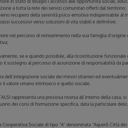
nore in stato di disagio l’accesso alle opportunità sociali, educa
zione a tutta la rete dei servizi comunitari offerti dal territorio;
ieno recupero della serenità psico-emotiva indispensabile al mi
passi successivi verso soluzioni di vita stabili e definitive;
nore nel percorso di reinserimento nella sua famiglia d’origine 
tiva;
vamente, se e quando possibile, alla ricostituzione funzionale d
o il sostegno al percorso di assunzione di responsabilità da par
ura dell’integrazione sociale dei minori stranieri ed eventualmen
il valore umano intrinseco e quello sociale.
ALSI rappresenta una preziosa risorsa all’interno della casa, si 
uono dei corsi di formazione specifica, data la particolare deli
la Cooperativa Sociale di tipo “A” denominata “Aquerò Città dei