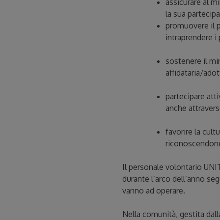
assicurare al mi
la sua partecipa
promuovere il p
intraprendere i 
sostenere il mi
affidataria/adot
partecipare atti
anche attravers
favorire la cult
riconoscendone 
Il personale volontario UNIT
durante l’arco dell’anno seg
vanno ad operare.
Nella comunità, gestita dal