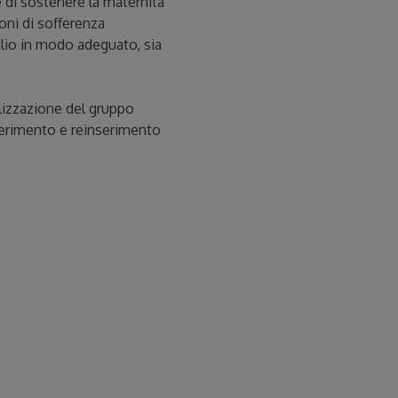
e di sostenere la maternità
oni di sofferenza
iglio in modo adeguato, sia
lizzazione del gruppo
nserimento e reinserimento