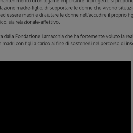
del mantenimento di un legame importante. Il progetto si propon
elazione madre-figlio, di supportare le donne che vivono situazi
 ed essere madri e di aiutare le donne nell’accudire il proprio f
ico, sia relazionale-affettivo.
ta dalla Fondazione Lamacchia che ha fortemente voluto la rea
madri con figli a carico al fine di sostenerli nel percorso di i