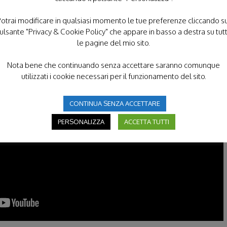
do a disposizione della Rete le proprie competenze, l’esperie
ionalità dei propri operatori.
otrai modificare in qualsiasi momento le tue preferenze cliccando s
ulsante "Privacy & Cookie Policy" che appare in basso a destra su tut
le pagine del mio sito.
Nota bene che continuando senza accettare saranno comunque
utilizzati i cookie necessari per il funzionamento del sito.
CONTINUA SENZA ACCETTARE
PERSONALIZZA
ACCETTA TUTTI