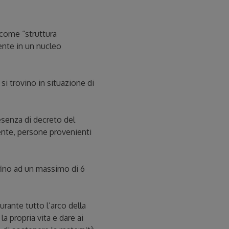
 come “struttura
ente in un nucleo
i trovino in situazione di
resenza di decreto del
ente, persone provenienti
e fino ad un massimo di 6
rante tutto l’arco della
a propria vita e dare ai