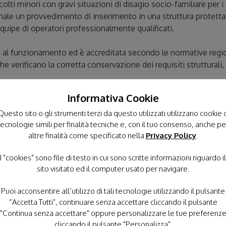
ti minori con gravi situazioni di disagio socio-familiare per i 
unale un provvedimento di inserimento in una struttura protetta, 
quipe di operatori professionalmente qualificati.
ta al funzionamento ed è accreditata secondo le normative regi
he verificano la corretta conservazione dei requisiti strutturali,
Informativa Cookie
licati un modello operativo ed un approccio metodologico di tip
ne e il confronto tra minori di età differenti sono ritenuti oppo
Questo sito o gli strumenti terzi da questo utilizzati utilizzano cookie 
tecnologie simili per finalità tecniche e, con il tuo consenso, anche pe
iù fisiologica, per l’appunto di tipo “familiare”. Per ogni minore
altre finalità come specificato nella
Privacy Policy
.
lizzato, specificatamente definito in risposta ai suoi bisogni ed 
 accogliere minori con disabilità psico-fisico-sensoriali, per i qua
I "cookies" sono file di testo in cui sono scritte informazioni riguardo il
ssari.
sito visitato ed il computer usato per navigare.
tipi: residenziale ordinario, di pronta accoglienza e di accoglienz
Puoi acconsentire all’utilizzo di tali tecnologie utilizzando il pulsante
ime residenziale ordinario e due in regime di pronta accoglienz
“Accetta Tutti”, continuare senza accettare cliccando il pulsante
Famiglie Affidatarie, “TABGHA”, con il compito di accompagnare,
"Continua senza accettare" oppure personalizzare le tue preferenz
-familiare, in linea con le più recenti normative nazionali e regio
cliccando il pulsante "Personalizza".