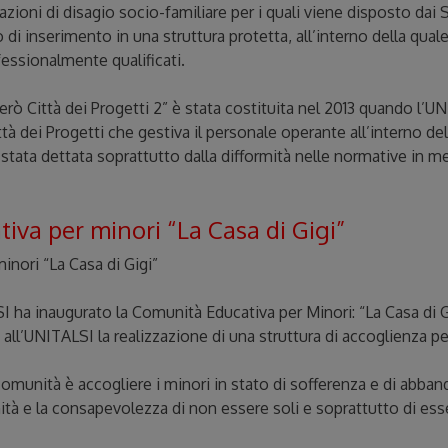
azioni di disagio socio-familiare per i quali viene disposto dai S
i inserimento in una struttura protetta, all’interno della quale
essionalmente qualificati.
rò Città dei Progetti 2” è stata costituita nel 2013 quando l’U
tà dei Progetti che gestiva il personale operante all’interno del
stata dettata soprattutto dalla difformità nelle normative in mer
iva per minori “La Casa di Gigi”
inori “La Casa di Gigi”
I ha inaugurato la Comunità Educativa per Minori: “La Casa di Gi
all’UNITALSI la realizzazione di una struttura di accoglienza per
comunità è accogliere i minori in stato di sofferenza e di abbando
enità e la consapevolezza di non essere soli e soprattutto di ess