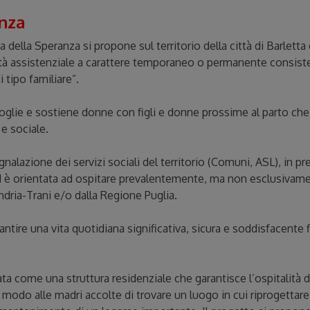
nza
della Speranza si propone sul territorio della città di Barletta
ità assistenziale a carattere temporaneo o permanente consist
 tipo familiare”.
glie e sostiene donne con figli e donne prossime al parto che s
 e sociale.
nalazione dei servizi sociali del territorio (Comuni, ASL), in p
d è orientata ad ospitare prevalentemente, ma non esclusivam
Andria-Trani e/o dalla Regione Puglia.
arantire una vita quotidiana significativa, sicura e soddisfacent
a come una struttura residenziale che garantisce l’ospitalità du
 modo alle madri accolte di trovare un luogo in cui riprogettare l