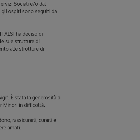
ervizi Sociali e/o dal
 gli ospiti sono seguiti da
NITALSI ha deciso di
le sue strutture di
ito alle strutture di
gi”. È stata la generosità di
 Minori in difficoltà.
no, rassicurarli, curarli e
ere amati.