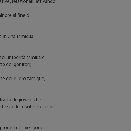
tive, relazionali, attivando
nore al fine di
o in una famiglia
ell’integrità familiare
te dei genitori;
te delle loro famiglie,
tratta di giovani che
catezza del contesto in cui
 progetti 2”, vengono