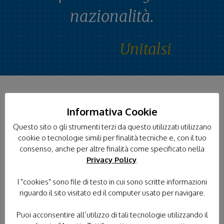
nazionalità.
Unitalsi
Informativa Cookie
Questo sito o gli strumenti terzi da questo utilizzati utilizzano
cookie o tecnologie simili per finalità tecniche e, con il tuo
consenso, anche per altre finalità come specificato nella
Privacy Policy
.
I "cookies" sono file di testo in cui sono scritte informazioni
riguardo il sito visitato ed il computer usato per navigare.
Puoi acconsentire all’utilizzo di tali tecnologie utilizzando il
Con l’Unitalsi è possibile partire alla volta di