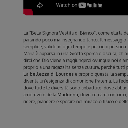
La “Bella Signora Vestita di Bianco”, come ella la d
parlando poco ma insegnando tanto. Il messaggio ev
semplice, valido in ogni tempo e per ogni persona
Maria è apparsa in una Grotta sporca e oscura, chia
dirci che Dio viene a raggiungerci ovunque noi siam
proprio a una ragazzina senza cultura, perché tutt
La bellezza di Lourdes
è proprio questa: la sempli
diventa un’esigenza di comunione fraterna. La fede
dove tutte le diversità sono abbattute, dove abban
amorevole della
Madonna,
dove cercare conforto, 
ridere, piangere e sperare nel miracolo fisico e dello