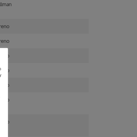
llman
reno
reno
reno
o
ereo
r
ereo
reno
ereo
e