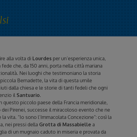
lsi
ire alla volta di
Lourdes
per un’esperienza unica,
a fede che, da 150 anni, porta nella città mariana
zionalità. Nei luoghi che testimoniano la storia
 piccola Bernadette, la vita di questa umile
iuti dalla chiesa e le storie di tanti fedeli che ogni
lenzio il
Santuario.
 in questo piccolo paese della Francia meridionale,
so dei Pirenei, successe il miracoloso evento che ne
la vita. “Io sono l’Immacolata Concezione”: così la
a, nei pressi della
Grotta di Massabielle
a
figlia di un mugnaio caduto in miseria e provata da