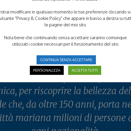
/2026
giovedì 27/08/2026
Bologna
A
otrai modificare in qualsiasi momento le tue preferenze cliccando s
ulsante "Privacy & Cookie Policy" che appare in basso a destra su tut
le pagine del mio sito.
Nota bene che continuando senza accettare saranno comunque
utilizzati i cookie necessari per il funzionamento del sito.
CONTINUA SENZA ACCETTARE
on l'Unitalsi è possibile partire al
PERSONALIZZA
ACCETTA TUTTI
volta di Lourdes per un’esperienz
nica, per riscoprire la bellezza del
de che, da oltre 150 anni, porta ne
ittà mariana milioni di persone 