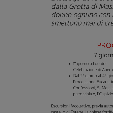
dalla Grotta di Mas
donne ognuno con la
smettono mai di cr
PRO
7 giorn
1° giorno a Lourdes
Celebrazione di Apertu
Dal 2° giorno al 4° gi
Processione Eucaristic
Confessioni, S. Messa g
parrocchiale, l’Ospizi
Escursioni facoltative, previa auto
castello di Esterre, la chiesa forti