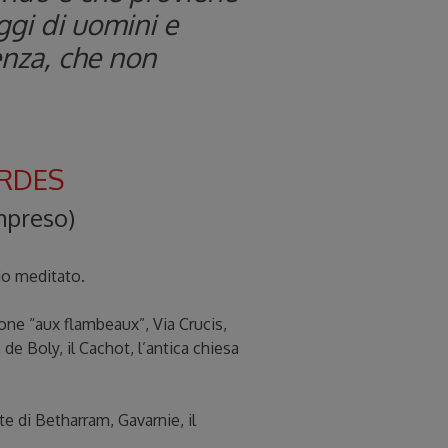
ggi di uomini e
enza, che non
RDES
ompreso)
rio meditato.
one “aux flambeaux”, Via Crucis,
 de Boly, il Cachot, l’antica chiesa
te di Betharram, Gavarnie, il