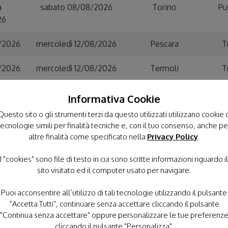
a
sabato 08/08/2026
Torino
Pu
26
8/2026
mercoledì 12/08/2026
Pescara
T
8/2026
mercoledì 12/08/2026
Termoli
T
8/2026
mercoledì 12/08/2026
Taranto
T
Informativa Cookie
Questo sito o gli strumenti terzi da questo utilizzati utilizzano cookie 
8/2026
martedì 11/08/2026
Bari
A
tecnologie simili per finalità tecniche e, con il tuo consenso, anche pe
altre finalità come specificato nella
Privacy Policy
.
8/2026
martedì 11/08/2026
Bari
A
I "cookies" sono file di testo in cui sono scritte informazioni riguardo il
a
venerdì 28/08/2026
Rimini
T
sito visitato ed il computer usato per navigare.
26
Puoi acconsentire all’utilizzo di tali tecnologie utilizzando il pulsante
/2026
giovedì 27/08/2026
Forlì
A
“Accetta Tutti”, continuare senza accettare cliccando il pulsante
"Continua senza accettare" oppure personalizzare le tue preferenz
cliccando il pulsante "Personalizza".