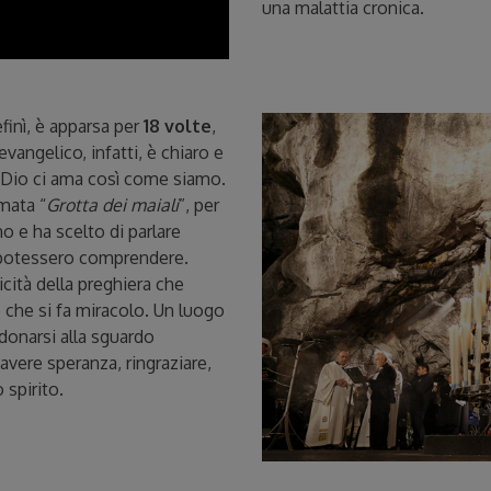
una malattia cronica.
efinì, è apparsa per
18 volte
,
angelico, infatti, è chiaro e
: Dio ci ama così come siamo.
mata “
Grotta dei maiali
”, per
o e ha scelto di parlare
i potessero comprendere.
cità della preghiera che
 che si fa miracolo. Un luogo
donarsi alla sguardo
avere speranza, ringraziare,
 spirito.