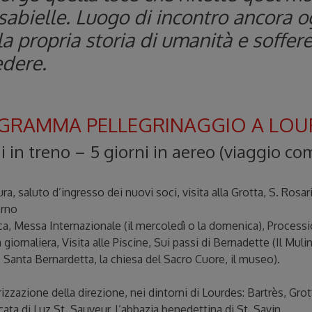
sabielle. Luogo di incontro ancora o
 propria storia di umanità e soffer
edere.
GRAMMA PELLEGRINAGGIO A LOU
i in treno – 5 giorni in aereo (viaggio c
ra, saluto d’ingresso dei nuovi soci, visita alla Grotta, S. Rosa
orno
a, Messa Internazionale (il mercoledì o la domenica), Processi
iornaliera, Visita alle Piscine, Sui passi di Bernadette (Il Mulin
o Santa Bernardetta, la chiesa del Sacro Cuore, il museo).
rizzazione della direzione, nei dintorni di Lourdes: Bartrès, Grot
ficata di Luz St. Sauveur, l’abbazia benedettina di St. Savin.