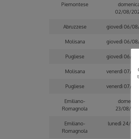
Piemontese
domenic
02/08/20
Abruzzese
giovedì 06/0
Molisana
giovedì 06/0
Pugliese
giovedì 06/0
Molisana
venerdì 07/0
Pugliese
venerdì 07/0
Emiliano-
domenic
Romagnola
23/08/20
Emiliano-
lunedì 24/08
Romagnola