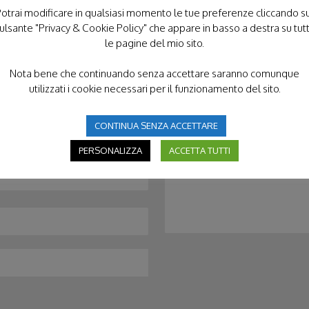
otrai modificare in qualsiasi momento le tue preferenze cliccando s
ulsante "Privacy & Cookie Policy" che appare in basso a destra su tut
CONTATTACI
le pagine del mio sito.
Nota bene che continuando senza accettare saranno comunque
utilizzati i cookie necessari per il funzionamento del sito.
CONTINUA SENZA ACCETTARE
PERSONALIZZA
ACCETTA TUTTI