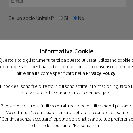
Sei un socio Unitalsi?
Si
No
Informativa Cookie
Dichiaro di avere un'età non inferiore ai 16 anni nonché di
Questo sito o gli strumenti terzi da questo utilizzati utilizzano cookie 
aver letto l'informativa sul trattamento dei dati personali
tecnologie simili per finalità tecniche e, con il tuo consenso, anche pe
come reperibile alla pagina
Privacy Policy
di questo sito
altre finalità come specificato nella
Privacy Policy
.
I "cookies" sono file di testo in cui sono scritte informazioni riguardo il
sito visitato ed il computer usato per navigare.
Puoi acconsentire all’utilizzo di tali tecnologie utilizzando il pulsante
“Accetta Tutti”, continuare senza accettare cliccando il pulsante
"Continua senza accettare" oppure personalizzare le tue preferenz
cliccando il pulsante "Personalizza".