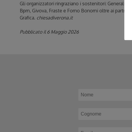
Gli organizzatori ringraziano i sostenitori: Generali i
Bpm, Givova, Fraste e Forno Bonomi oltre ai partner 
Grafica.
chiesadiverona.it
Pubblicato il 6 Maggio 2026