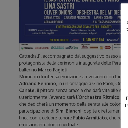
Cattedrali”, accompagnato dal suggestivo passo a du
protagonista della cerimonia inaugurale delle Paralim
ballerino
Marco Fagioli
.
Momenti di intensa emozione arriveranno con
Lina S
Adriano Pennino
, in un omaggio a Gino Paoli, Orne
Canale
, il pittore senza braccia che darà vita alle s
ulteriormente l’evento sarà
l’Orchestra Ritmico Sin
P
che dedicherà un momento della serata alle colonne 
p
partecipazione di
Simi Bianchi
, ospite direttamente d
lirica con il celebre tenore
Fabio Armiliato
, che ren
emozionante duetto virtuale.