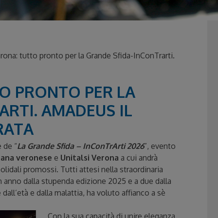
ona: tutto pronto per la Grande Sfida-InConTrarti.
TO PRONTO PER LA
ARTI. AMADEUS IL
RATA
 de “
La Grande Sfida – InConTrArti 2026
”, evento
esana veronese
e
Unitalsi Verona
a cui andrà
olidali promossi. Tutti attesi nella straordinaria
un anno dalla stupenda edizione 2025 e a due dalla
 dall’età e dalla malattia, ha voluto affianco a sè
Con la sua capacità di unire eleganza,