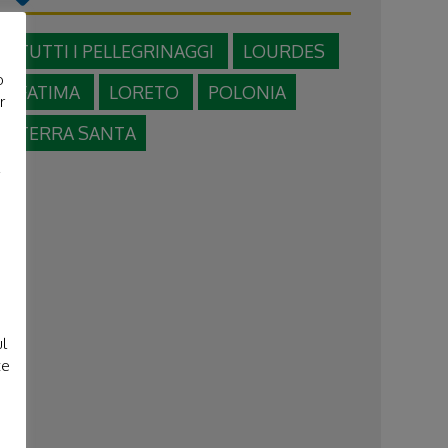
TUTTI I PELLEGRINAGGI
LOURDES
o
FATIMA
LORETO
POLONIA
r
TERRA SANTA
e
ul
te