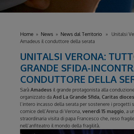
Home
»
News
»
News dal Territorio
» Unitalsi Ver
Amadeus il conduttore della serata
UNITALSI VERONA: TUT
GRANDE SFIDA-INCONTR
CONDUTTORE DELLA SE
Sarà
Amadeus
il grande protagonista alla conduzione
organizzato da
Asd La Grande Sfida,
Caritas dioc
l’intero incasso della serata per sostenere i progetti s
cornice dell’Arena di Verona,
venerdì 15 maggio
, a 
straordinaria visita di papa Francesco che, reso fragile
nell’anfiteatro il mondo della fragilità.