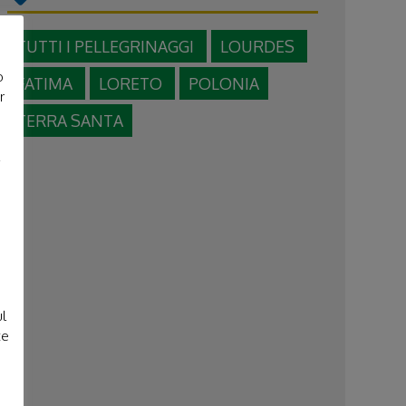
TUTTI I PELLEGRINAGGI
LOURDES
o
FATIMA
LORETO
POLONIA
r
TERRA SANTA
e
ul
te