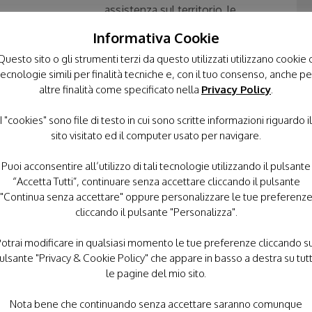
assistenza sul territorio, le
lle persone fragili e il prezioso servizio di
Informativa Cookie
 garantisce vicinanza e supporto ai piccoli pazienti
Questo sito o gli strumenti terzi da questo utilizzati utilizzano cookie 
tecnologie simili per finalità tecniche e, con il tuo consenso, anche pe
altre finalità come specificato nella
Privacy Policy
.
sa Sveva, struttura che accoglie gratuitamente i
 e lunghe degenze presso gli ospedali campani
I "cookies" sono file di testo in cui sono scritte informazioni riguardo il
e in momenti particolarmente complessi e delicati.
sito visitato ed il computer usato per navigare.
tito ringraziamento a tutti coloro e tutti gli
ogni nostra richiesta, con generosità e spirito di
Puoi acconsentire all’utilizzo di tali tecnologie utilizzando il pulsante
ueste opere di bene: ai volontari, ai sostenitori, agli
“Accetta Tutti”, continuare senza accettare cliccando il pulsante
one e a quanti, con il proprio contributo, rendono
"Continua senza accettare" oppure personalizzare le tue preferenz
 dei più deboli.
cliccando il pulsante "Personalizza".
otrai modificare in qualsiasi momento le tue preferenze cliccando s
alla
Vergine di Lourdes
, guida spirituale
ulsante "Privacy & Cookie Policy" che appare in basso a destra su tut
 ammalati, le famiglie, i volontari e tutti coloro che
le pagine del mio sito.
Nota bene che continuando senza accettare saranno comunque
nto di gioia e condivisione, ma soprattutto un segno