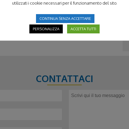
utilizzati i cookie necessari per il funzionamento del sito.
imento e la partecipazione in un aiuto concreto per
litudine e le difficoltà della vita.
ilmattino.it
CONTINUA SENZA ACCETTARE
PERSONALIZZA
ACCETTA TUTTI
CONTATTACI