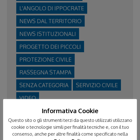
L'ANGOLO DI IPPOCRATE
NEWS DAL TERRITORIO
NEWS ISTITUZIONALI
PROGETTO DEI PICCOLI
PROTEZIONE CIVILE
RASSEGNA STAMPA
SENZA CATEGORIA
SERVIZIO CIVILE
VIDEO
Informativa Cookie
VOLONTARIATO IN TERRA SANTA
Questo sito o gli strumenti terzi da questo utilizzati utilizzano
cookie o tecnologie simili per finalità tecniche e, con il tuo
consenso, anche per altre finalità come specificato nella