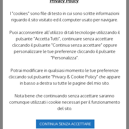
DONACI IL TUO 5×1000
Privacy Policy
.
I "cookies" sono file di testo in cui sono scritte informazioni
riguardo il sito visitato ed il computer usato per navigare.
Puoi acconsentire all’utilizzo di tali tecnologie utilizzando il
pulsante “Accetta Tutti”, continuare senza accettare
cliccando il pulsante "Continua senza accettare" oppure
personalizzare le tue preferenze cliccando il pulsante
"Personalizza".
Potrai modificare in qualsiasi momento le tue preferenze
PELLEGRINAGGI
cliccando sul pulsante "Privacy & Cookie Policy" che appare
in basso a destra su tutte le pagine del mio sito.
TUTTI I PELLEGRINAGGI
LOURDES
Nota bene che continuando senza accettare saranno
FATIMA
LORETO
POLONIA
comunque utilizzati i cookie necessari per il funzionamento
del sito.
TERRA SANTA
CONTINUA SENZA ACCETTARE