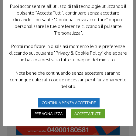
PROTEZIONE CIVILE
Puoi acconsentire all’utilizzo di tali tecnologie utilizzando il
pulsante “Accetta Tutti”, continuare senza accettare
RASSEGNA STAMPA
cliccando il pulsante "Continua senza accettare" oppure
personalizzare le tue preferenze cliccando il pulsante
SENZA CATEGORIA
SERVIZIO CIVILE
"Personalizza".
VIDEO
Potrai modificare in qualsiasi momento le tue preferenze
VOLONTARIATO IN TERRA SANTA
cliccando sul pulsante "Privacy & Cookie Policy" che appare
in basso a destra su tutte le pagine del mio sito.
Nota bene che continuando senza accettare saranno
comunque utilizzati i cookie necessari per il funzionamento
DONACI IL TUO 5×1000
del sito.
CONTINUA SENZA ACCETTARE
PERSONALIZZA
ACCETTA TUTTI