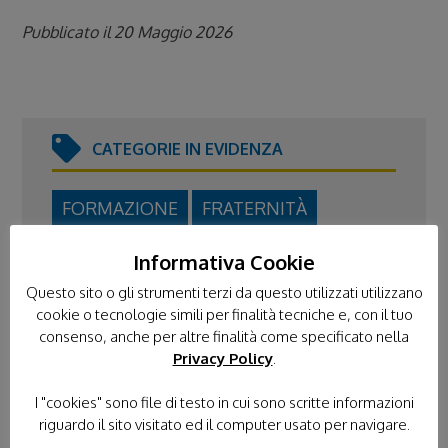
Pubblicato il 20 Maggio 2026
CATEGORIE IN EVIDENZA
FORMAZIONE
FRATERNITÀ
GIORNATA NAZIONALE
Informativa Cookie
L'ANGOLO DI IPPOCRATE
Questo sito o gli strumenti terzi da questo utilizzati utilizzano
cookie o tecnologie simili per finalità tecniche e, con il tuo
NEWS DAL TERRITORIO
consenso, anche per altre finalità come specificato nella
Privacy Policy
.
NEWS ISTITUZIONALI
I "cookies" sono file di testo in cui sono scritte informazioni
PROGETTO DEI PICCOLI
riguardo il sito visitato ed il computer usato per navigare.