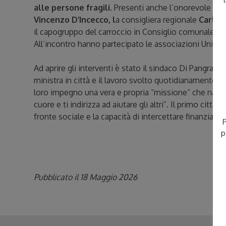
alle persone fragili.
Presenti anche l’onorevole
Alb
Vincenzo D’Incecco, l
a consigliera regionale
Carla 
il capogruppo del carroccio in Consiglio comunale
An
All’incontro hanno partecipato le associazioni Unital
Ad aprire gli interventi è stato il sindaco Di Pangrazio
ministra in città e il lavoro svolto quotidianamente d
loro impegno una vera e propria “missione” che nasce
cuore e ti indirizza ad aiutare gli altri”. Il primo ci
fronte sociale e la capacità di intercettare finanziame
P
p
Pubblicato il 18 Maggio 2026