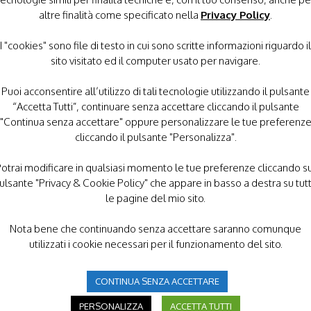
erto Bagnai
, il coordinatore regionale della Lega
altre finalità come specificato nella
Privacy Policy
.
Mannetti
, il segretario provinciale
Daniele Ferella,
tonio Del Boccio
e l’assessore
Cinzia Basilico
.
I "cookies" sono file di testo in cui sono scritte informazioni riguardo il
si, Anffas, ENS e Insieme per Casa Famiglia.
sito visitato ed il computer usato per navigare.
Puoi acconsentire all’utilizzo di tali tecnologie utilizzando il pulsante
, che ha sottolineato il valore della presenza della
“Accetta Tutti”, continuare senza accettare cliccando il pulsante
a associazioni e operatori del settore, definendo il
"Continua senza accettare" oppure personalizzare le tue preferenz
, ha detto, “solo quando c’è qualcosa che parte dal
cliccando il pulsante "Personalizza".
ttadino ha rivendicato anche “l’impegno del Comune sul
nti e bandi”.
abbruzzoweb.it
otrai modificare in qualsiasi momento le tue preferenze cliccando s
ulsante "Privacy & Cookie Policy" che appare in basso a destra su tut
le pagine del mio sito.
Nota bene che continuando senza accettare saranno comunque
utilizzati i cookie necessari per il funzionamento del sito.
CONTINUA SENZA ACCETTARE
PERSONALIZZA
ACCETTA TUTTI