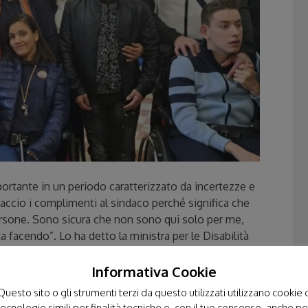
rtante in un periodo caratterizzato da incertezze e
accio i complimenti al sindaco perché significa che
rsone. Sono sicura che non sono qui solo per me,
a facendo”. Lo ha detto la ministra per le Disabilità
onale nel pomeriggio ad Avezzano, per un incontro con
lezioni in programma 24 e 25 maggio,
Informativa Cookie
Questo sito o gli strumenti terzi da questo utilizzati utilizzano cookie 
temi dell’inclusione, del welfare e del sostegno
tecnologie simili per finalità tecniche e, con il tuo consenso, anche pe