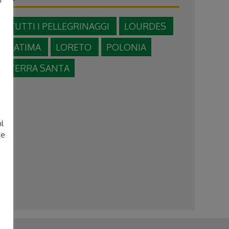
TUTTI I PELLEGRINAGGI
LOURDES
FATIMA
LORETO
POLONIA
TERRA SANTA
e
ul
te