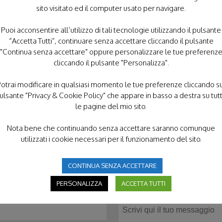
sito visitato ed il computer usato per navigare.
Puoi acconsentire all’utilizzo di tali tecnologie utilizzando il pulsante
“Accetta Tutti”, continuare senza accettare cliccando il pulsante
"Continua senza accettare" oppure personalizzare le tue preferenz
cliccando il pulsante "Personalizza".
otrai modificare in qualsiasi momento le tue preferenze cliccando s
ulsante "Privacy & Cookie Policy" che appare in basso a destra su tut
le pagine del mio sito.
Nota bene che continuando senza accettare saranno comunque
utilizzati i cookie necessari per il funzionamento del sito.
CONTINUA SENZA ACCETTARE
CONTATTACI
PERSONALIZZA
ACCETTA TUTTI