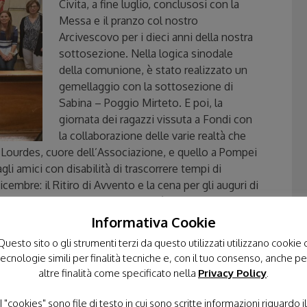
Civita, a fine luglio, conclusosi con la
Messa e il pranzo col nostro
Arcivescovo per i dieci anni della nostra
sottosezione. Nella logica sinodale
della comunione, è stato realizzato un
gemellaggio con la sottosezione di
Sabina – Poggio Mirteto. E poi, la
giornata dei ragazzi vissuta a Fondi con
la collaborazione delle varie realtà che
 Lourdes, cuore dell’Associazione, e quello a Pompei
 amici con disabilità di trascorrere tempi di
cembre: il Ritiro di Avvento e la cena per gli auguri di
i conoscere ed essere in ogni realtà quel “seme” di
Informativa Cookie
 all’assistente don Antonio Guglietta, per
Questo sito o gli strumenti terzi da questo utilizzati utilizzano cookie 
tecnologie simili per finalità tecniche e, con il tuo consenso, anche pe
altre finalità come specificato nella
Privacy Policy
.
rcidiocesigaeta.it
I "cookies" sono file di testo in cui sono scritte informazioni riguardo il