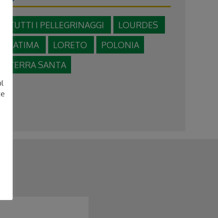
TUTTI I PELLEGRINAGGI
LOURDES
FATIMA
LORETO
POLONIA
e
TERRA SANTA
ul
te