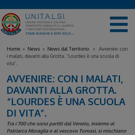
Skip
to
content
Home
»
News
»
News dal Territorio
» Avvenire: con
i malati, davanti alla Grotta. “Lourdes è una scuola di
vita”.
AVVENIRE: CON I MALATI,
DAVANTI ALLA GROTTA.
“LOURDES È UNA SCUOLA
DI VITA”.
Tra i 700 che sono partiti dal Veneto, insieme al
Patriarca Moraglia e al vescovo Tomasi, si mischiano