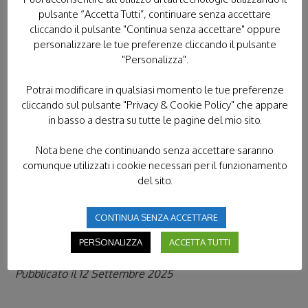
molti volontari si prodigano e tanti giovani dimostrano
pulsante “Accetta Tutti”, continuare senza accettare
buona volontà. Dentro quei muri la sofferenza è tanta,
cliccando il pulsante "Continua senza accettare" oppure
ma la speranza è come una fiamma di un cero votivo
personalizzare le tue preferenze cliccando il pulsante
alimentata dalla fede. «Qui le differenze tra sani e malati
"Personalizza".
si annullano – conclude Elisabetta a nome di tutti –. Qui
Potrai modificare in qualsiasi momento le tue preferenze
la persona è al centro nella sua unicità. E, soprattutto, si
cliccando sul pulsante "Privacy & Cookie Policy" che appare
capisce che il dolore, la fatica, la morte stessa sono
in basso a destra su tutte le pagine del mio sito.
parte di ogni esistenza. Sono temi spesso nascosti,
perché fanno paura, perché non si riesce ad avere
Nota bene che continuando senza accettare saranno
risposta in una società, come l’attuale, sempre più
comunque utilizzati i cookie necessari per il funzionamento
individualista ed efficientista. Qui c’è l’amore di Cristo,
del sito.
nello spirito di servizio. Lourdes è una scuola di vita».
CONTINUA SENZA ACCETTARE
di Alvise Sperandio, avvenire.it
PERSONALIZZA
ACCETTA TUTTI
Pubblicato il 12 Settembre 2025