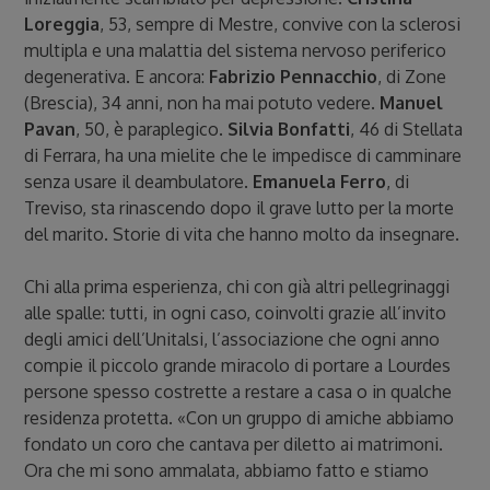
Loreggia
, 53, sempre di Mestre, convive con la sclerosi
multipla e una malattia del sistema nervoso periferico
degenerativa. E ancora:
Fabrizio Pennacchio
, di Zone
(Brescia), 34 anni, non ha mai potuto vedere.
Manuel
Pavan
, 50, è paraplegico.
Silvia Bonfatti
, 46 di Stellata
di Ferrara, ha una mielite che le impedisce di camminare
senza usare il deambulatore.
Emanuela Ferro
, di
Treviso, sta rinascendo dopo il grave lutto per la morte
del marito. Storie di vita che hanno molto da insegnare.
Chi alla prima esperienza, chi con già altri pellegrinaggi
alle spalle: tutti, in ogni caso, coinvolti grazie all’invito
degli amici dell’Unitalsi, l’associazione che ogni anno
compie il piccolo grande miracolo di portare a Lourdes
persone spesso costrette a restare a casa o in qualche
residenza protetta. «Con un gruppo di amiche abbiamo
fondato un coro che cantava per diletto ai matrimoni.
Ora che mi sono ammalata, abbiamo fatto e stiamo