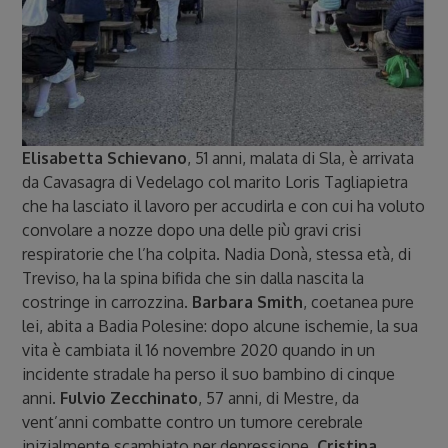
Elisabetta Schievano
, 51 anni, malata di Sla, è arrivata
da Cavasagra di Vedelago col marito Loris Tagliapietra
che ha lasciato il lavoro per accudirla e con cui ha voluto
convolare a nozze dopo una delle più gravi crisi
respiratorie che l’ha colpita. Nadia Donà, stessa età, di
Treviso, ha la spina bifida che sin dalla nascita la
costringe in carrozzina.
Barbara Smith
, coetanea pure
lei, abita a Badia Polesine: dopo alcune ischemie, la sua
vita è cambiata il 16 novembre 2020 quando in un
incidente stradale ha perso il suo bambino di cinque
anni.
Fulvio Zecchinato
, 57 anni, di Mestre, da
vent’anni combatte contro un tumore cerebrale
inizialmente scambiato per depressione.
Cristina