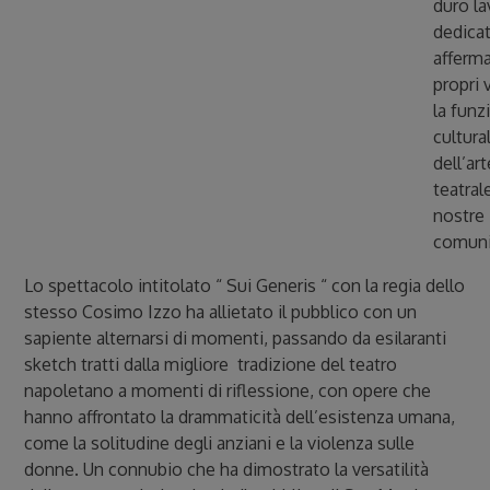
duro la
dedicat
afferma
propri v
la funz
cultura
dell’art
teatral
nostre
comuni
Lo spettacolo intitolato “ Sui Generis “ con la regia dello
stesso Cosimo Izzo ha allietato il pubblico con un
sapiente alternarsi di momenti, passando da esilaranti
sketch tratti dalla migliore tradizione del teatro
napoletano a momenti di riflessione, con opere che
hanno affrontato la drammaticità dell’esistenza umana,
come la solitudine degli anziani e la violenza sulle
donne. Un connubio che ha dimostrato la versatilità