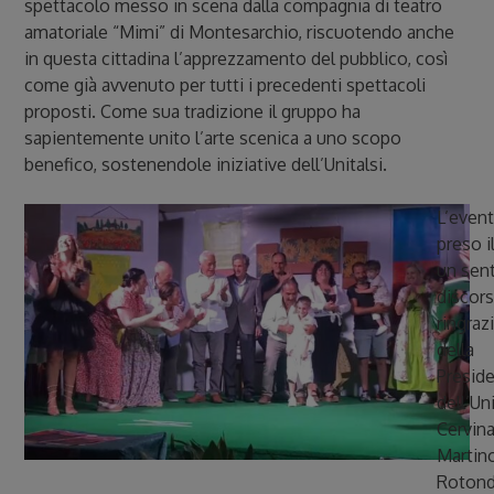
spettacolo messo in scena dalla compagnia di teatro
amatoriale “Mimi” di Montesarchio, riscuotendo anche
in questa cittadina l’apprezzamento del pubblico, così
come già avvenuto per tutti i precedenti spettacoli
proposti. Come sua tradizione il gruppo ha
sapientemente unito l’arte scenica a uno scopo
benefico, sostenendole iniziative dell’Unitalsi.
L’even
preso i
un sent
discors
ringra
della
Presid
dell’Uni
Cervina
Martino
Rotondi