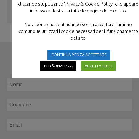
cliccando sul pulsante "Privacy & Cookie Policy" che appare
in basso a destra su tutte le pagine del mio sito.
Nota bene che continuando senza accettare saranno
comunque utilizzati i cookie necessari per il funzionamento
del sito.
CONTINUA SENZA ACCETTARE
CONTATTACI
PERSONALIZZA
ACCETTA TUTTI