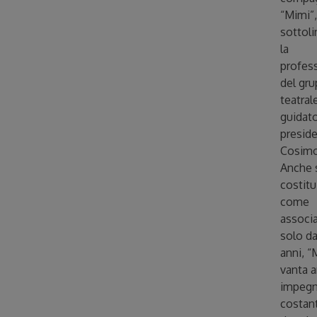
“Mimi”,
sottol
la
profess
del gr
teatral
guidato
presid
Cosimo
Anche
costitu
come
associ
solo da
anni, “
vanta a
impeg
costan