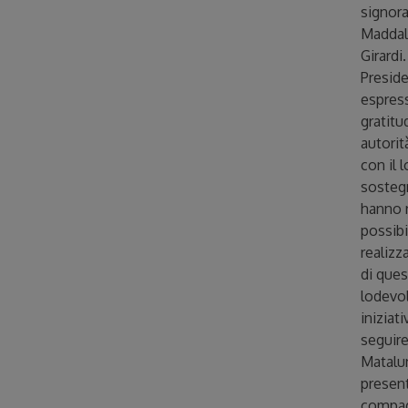
signor
Maddal
Girardi.
Presid
espres
gratitu
autorit
con il l
sosteg
hanno 
possibi
realizz
di ques
lodevo
iniziati
seguire
Matalu
present
compa