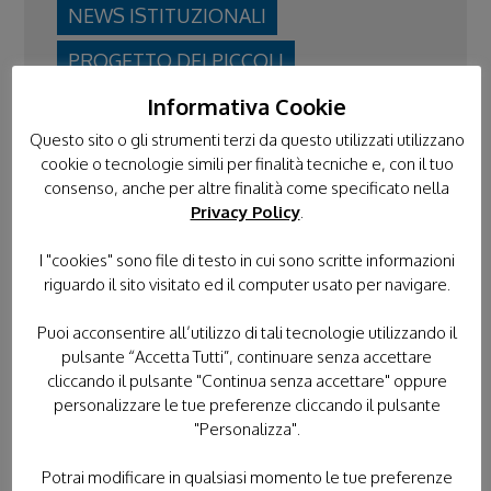
NEWS ISTITUZIONALI
PROGETTO DEI PICCOLI
Informativa Cookie
PROTEZIONE CIVILE
Questo sito o gli strumenti terzi da questo utilizzati utilizzano
RASSEGNA STAMPA
cookie o tecnologie simili per finalità tecniche e, con il tuo
consenso, anche per altre finalità come specificato nella
SENZA CATEGORIA
SERVIZIO CIVILE
Privacy Policy
.
VIDEO
I "cookies" sono file di testo in cui sono scritte informazioni
VOLONTARIATO IN TERRA SANTA
riguardo il sito visitato ed il computer usato per navigare.
Puoi acconsentire all’utilizzo di tali tecnologie utilizzando il
pulsante “Accetta Tutti”, continuare senza accettare
cliccando il pulsante "Continua senza accettare" oppure
DONACI IL TUO 5×1000
personalizzare le tue preferenze cliccando il pulsante
"Personalizza".
Potrai modificare in qualsiasi momento le tue preferenze