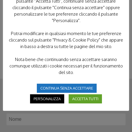
pulsante “Accetta Tutti”, continuare senza accettare
cliccando il pulsante "Continua senza accettare" oppure
TUTTI I PELLEGRINAGGI
LOURDES
personalizzare le tue preferenze cliccando il pulsante
"Personalizza".
FATIMA
LORETO
POLONIA
Potrai modificare in qualsiasi momento le tue preferenze
TERRA SANTA
cliccando sul pulsante "Privacy & Cookie Policy" che appare
in basso a destra su tutte le pagine del mio sito.
Nota bene che continuando senza accettare saranno
comunque utilizzati i cookie necessari per il funzionamento
del sito.
CONTINUA SENZA ACCETTARE
CONTATTACI
PERSONALIZZA
ACCETTA TUTTI