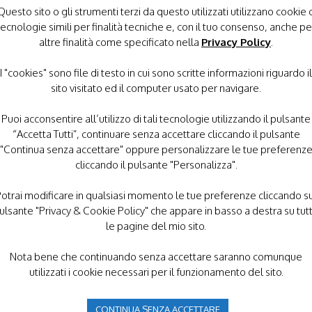
10:00 / 13:00
Questo sito o gli strumenti terzi da questo utilizzati utilizzano cookie 
tecnologie simili per finalità tecniche e, con il tuo consenso, anche pe
1
Sabato 21
CHIESA PADRI PASSIONISTI
altre finalità come specificato nella
Privacy Policy
.
Marzo:
I "cookies" sono file di testo in cui sono scritte informazioni riguardo il
17:00 / 19:00
sito visitato ed il computer usato per navigare.
Domenica 22
Marzo:
Puoi acconsentire all’utilizzo di tali tecnologie utilizzando il pulsante
10:00 / 13:00
“Accetta Tutti”, continuare senza accettare cliccando il pulsante
"Continua senza accettare" oppure personalizzare le tue preferenz
1
Sabato 21
CHIESA SANTISSIMO NOME
cliccando il pulsante "Personalizza".
Marzo:
17:00 / 19:00
otrai modificare in qualsiasi momento le tue preferenze cliccando s
Domenica 22
ulsante "Privacy & Cookie Policy" che appare in basso a destra su tut
Marzo:
le pagine del mio sito.
10:00 / 13:00
Nota bene che continuando senza accettare saranno comunque
utilizzati i cookie necessari per il funzionamento del sito.
1
Sabato 21
CHIESA PARROCCHIALE
Marzo:
18:00
CONTINUA SENZA ACCETTARE