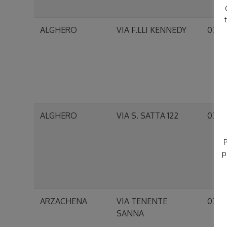
ALGHERO
VIA F.LLI KENNEDY
0704
ALGHERO
VIA S. SATTA 122
0704
P
p
ARZACHENA
VIA TENENTE
0702
SANNA