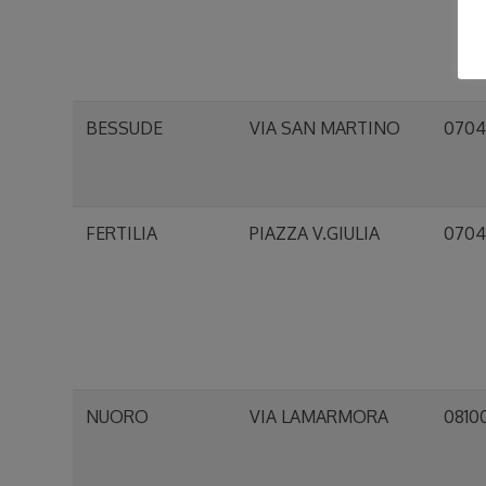
BESSUDE
VIA SAN MARTINO
070
FERTILIA
PIAZZA V.GIULIA
0704
NUORO
VIA LAMARMORA
0810