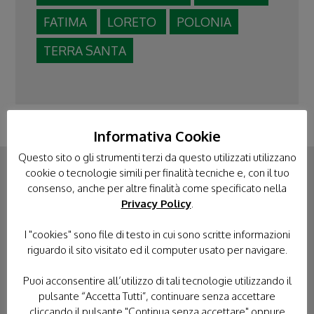
FATIMA
LORETO
POLONIA
TERRA SANTA
Informativa Cookie
Questo sito o gli strumenti terzi da questo utilizzati utilizzano
cookie o tecnologie simili per finalità tecniche e, con il tuo
consenso, anche per altre finalità come specificato nella
CONTATTACI
Privacy Policy
.
I "cookies" sono file di testo in cui sono scritte informazioni
riguardo il sito visitato ed il computer usato per navigare.
Puoi acconsentire all’utilizzo di tali tecnologie utilizzando il
pulsante “Accetta Tutti”, continuare senza accettare
cliccando il pulsante "Continua senza accettare" oppure