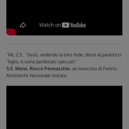
“Mc 2,5 , “Gesù, vedendo la loro fede, disse al paralitico:
“figlio, ti sono perdonati i peccati”
S.E. Mons. Rocco Pennacchio
, arcivescovo di Fermo,
Assistente Nazionale Unitalsi