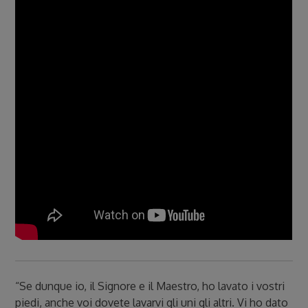
“Se dunque io, il Signore e il Maestro, ho lavato i vostri
piedi, anche voi dovete lavarvi gli uni gli altri. Vi ho dato