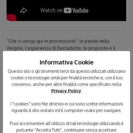
“Che si venga qui in processione”: le parole della
Vergine, l’esperienza di Bernadette, le proposte e il
cammino degli animatori nel 2024
Informativa Cookie
Antonio Diella
, responsabile formazione animatori
Questo sito o gli strumenti terzi da questo utilizzati utilizzano
cookie o tecnologie simili per finalità tecniche e, con il tuo
consenso, anche per altre finalità come specificato nella
Privacy Policy
.
I "cookies" sono file di testo in cui sono scritte informazioni
riguardo il sito visitato ed il computer usato per navigare.
Puoi acconsentire all’utilizzo di tali tecnologie utilizzando il
pulsante “Accetta Tutti”, continuare senza accettare