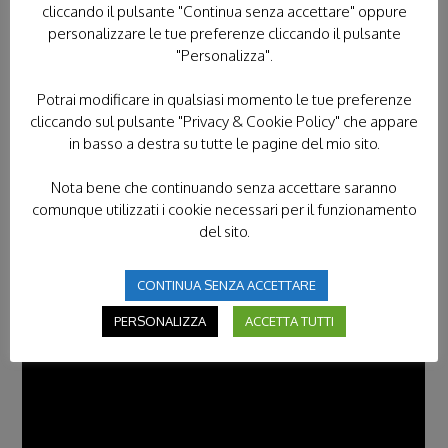
cliccando il pulsante "Continua senza accettare" oppure
personalizzare le tue preferenze cliccando il pulsante
"Personalizza".
Potrai modificare in qualsiasi momento le tue preferenze
cliccando sul pulsante "Privacy & Cookie Policy" che appare
in basso a destra su tutte le pagine del mio sito.
Nota bene che continuando senza accettare saranno
comunque utilizzati i cookie necessari per il funzionamento
Domenica 21 gennaio 2024
del sito.
“Il cammino dell’Associazione nel 2024: il tempo
CONTINUA SENZA ACCETTARE
dell’impegno, della gioia, dell’unità”
Rocco Palese
, Presidente Nazionale Unitalsi
PERSONALIZZA
ACCETTA TUTTI