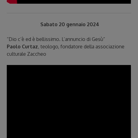
Sabato 20 gennaio 2024
“Dio c’è ed è bellissimo. L’annuncio di Gesù”
Paolo Curtaz
, teologo, fondatore della associazione
culturale Zaccheo