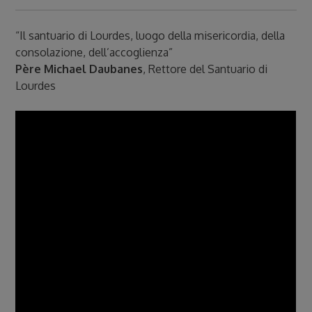
“Il santuario di Lourdes, luogo della misericordia, della
consolazione, dell’accoglienza”
Père Michael Daubanes
, Rettore del Santuario di
Lourdes