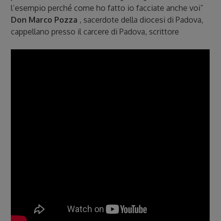
l’esempio perché come ho fatto io facciate anche voi”
Don Marco Pozza
, sacerdote della diocesi di Padova,
cappellano presso il carcere di Padova, scrittore