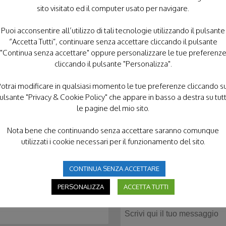
ividendo valori di solidarietà, servizio e attenzione
sito visitato ed il computer usato per navigare.
Puoi acconsentire all’utilizzo di tali tecnologie utilizzando il pulsante
“Accetta Tutti”, continuare senza accettare cliccando il pulsante
"Continua senza accettare" oppure personalizzare le tue preferenz
cliccando il pulsante "Personalizza".
otrai modificare in qualsiasi momento le tue preferenze cliccando s
ulsante "Privacy & Cookie Policy" che appare in basso a destra su tut
le pagine del mio sito.
Nota bene che continuando senza accettare saranno comunque
utilizzati i cookie necessari per il funzionamento del sito.
CONTINUA SENZA ACCETTARE
CONTATTACI
PERSONALIZZA
ACCETTA TUTTI