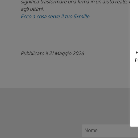
significa trasformare una firma in un aiuto reale, cond
agli ultimi.
Ecco a cosa serve il tuo 5xmille
P
Pubblicato il 21 Maggio 2026
p