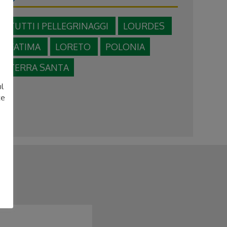
TUTTI I PELLEGRINAGGI
LOURDES
FATIMA
LORETO
POLONIA
e
TERRA SANTA
ul
te