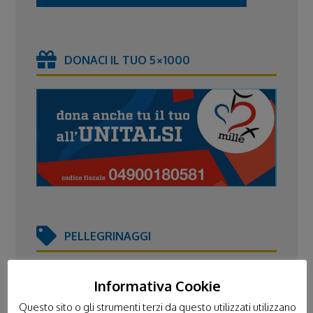
DONACI IL TUO 5×1000
PELLEGRINAGGI
TUTTI I PELLEGRINAGGI
LOURDES
Informativa Cookie
FATIMA
LORETO
POLONIA
Questo sito o gli strumenti terzi da questo utilizzati utilizzano