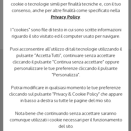
cookie o tecnologie simili per finalità tecniche e, con il tuo
TERRA SANTA
consenso, anche per altre finalità come specificato nella
Privacy Policy
.
I "cookies" sono file di testo in cui sono scritte informazioni
riguardo il sito visitato ed il computer usato per navigare.
Puoi acconsentire all’utilizzo di tali tecnologie utilizzando il
pulsante “Accetta Tutti”, continuare senza accettare
cliccando il pulsante "Continua senza accettare" oppure
personalizzare le tue preferenze cliccando il pulsante
CONTATTACI
"Personalizza".
Potrai modificare in qualsiasi momento le tue preferenze
cliccando sul pulsante "Privacy & Cookie Policy" che appare
in basso a destra su tutte le pagine del mio sito.
Nota bene che continuando senza accettare saranno
comunque utilizzati i cookie necessari per il funzionamento
del sito.