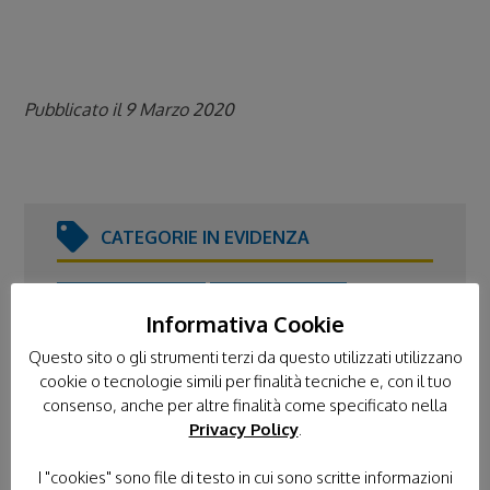
Pubblicato il 9 Marzo 2020
CATEGORIE IN EVIDENZA
FORMAZIONE
FRATERNITÀ
Informativa Cookie
GIORNATA NAZIONALE
Questo sito o gli strumenti terzi da questo utilizzati utilizzano
cookie o tecnologie simili per finalità tecniche e, con il tuo
L'ANGOLO DI IPPOCRATE
consenso, anche per altre finalità come specificato nella
Privacy Policy
.
NEWS DAL TERRITORIO
I "cookies" sono file di testo in cui sono scritte informazioni
NEWS ISTITUZIONALI