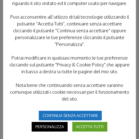
riguardo il sito visitato ed il computer usato per navigare.
PROGETTO DEI PICCOLI
Puoi acconsentire all’utilizzo di tali tecnologie utilizzando il
PROTEZIONE CIVILE
pulsante “Accetta Tutti”, continuare senza accettare
cliccando il pulsante "Continua senza accettare" oppure
RASSEGNA STAMPA
personalizzare le tue preferenze cliccando il pulsante
"Personalizza".
SENZA CATEGORIA
SERVIZIO CIVILE
Potrai modificare in qualsiasi momento le tue preferenze
VIDEO
cliccando sul pulsante "Privacy & Cookie Policy" che appare
in basso a destra su tutte le pagine del mio sito.
VOLONTARIATO IN TERRA SANTA
Nota bene che continuando senza accettare saranno
comunque utilizzati i cookie necessari per il funzionamento
del sito.
DONACI IL TUO 5×1000
CONTINUA SENZA ACCETTARE
PERSONALIZZA
ACCETTA TUTTI