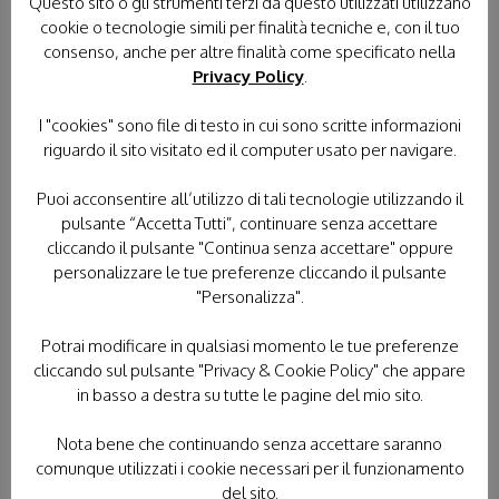
Questo sito o gli strumenti terzi da questo utilizzati utilizzano
CATEGORIE IN EVIDENZA
cookie o tecnologie simili per finalità tecniche e, con il tuo
consenso, anche per altre finalità come specificato nella
Privacy Policy
.
FORMAZIONE
FRATERNITÀ
I "cookies" sono file di testo in cui sono scritte informazioni
GIORNATA NAZIONALE
riguardo il sito visitato ed il computer usato per navigare.
L'ANGOLO DI IPPOCRATE
Puoi acconsentire all’utilizzo di tali tecnologie utilizzando il
NEWS DAL TERRITORIO
pulsante “Accetta Tutti”, continuare senza accettare
cliccando il pulsante "Continua senza accettare" oppure
NEWS ISTITUZIONALI
personalizzare le tue preferenze cliccando il pulsante
"Personalizza".
PROGETTO DEI PICCOLI
Potrai modificare in qualsiasi momento le tue preferenze
PROTEZIONE CIVILE
cliccando sul pulsante "Privacy & Cookie Policy" che appare
in basso a destra su tutte le pagine del mio sito.
RASSEGNA STAMPA
Nota bene che continuando senza accettare saranno
SENZA CATEGORIA
SERVIZIO CIVILE
comunque utilizzati i cookie necessari per il funzionamento
del sito.
VIDEO