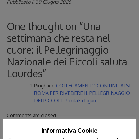
Pubblicato il 30 Giugno 2026
One thought on “
Una
settimana che resta nel
cuore: il Pellegrinaggio
Nazionale dei Piccoli saluta
Lourdes
”
Pingback:
COLLEGAMENTO CON UNITALSI
ROMA PER RIVEDERE IL PELLEGRINAGGIO
DEI PICCOLI - Unitalsi Ligure
Comments are closed.
Informativa Cookie