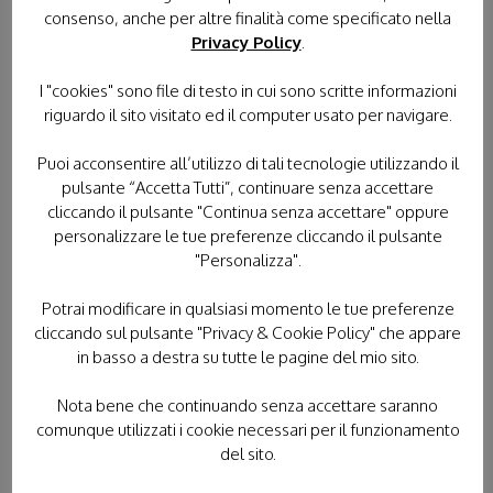
consenso, anche per altre finalità come specificato nella
Privacy Policy
.
DONACI IL TUO 5×1000
I "cookies" sono file di testo in cui sono scritte informazioni
riguardo il sito visitato ed il computer usato per navigare.
Puoi acconsentire all’utilizzo di tali tecnologie utilizzando il
pulsante “Accetta Tutti”, continuare senza accettare
cliccando il pulsante "Continua senza accettare" oppure
personalizzare le tue preferenze cliccando il pulsante
"Personalizza".
Potrai modificare in qualsiasi momento le tue preferenze
PELLEGRINAGGI
cliccando sul pulsante "Privacy & Cookie Policy" che appare
in basso a destra su tutte le pagine del mio sito.
TUTTI I PELLEGRINAGGI
LOURDES
Nota bene che continuando senza accettare saranno
comunque utilizzati i cookie necessari per il funzionamento
FATIMA
LORETO
POLONIA
del sito.
TERRA SANTA