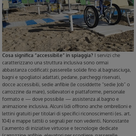
Cosa significa “accessibile” in spiaggia?
I servizi che
caratterizzano una struttura inclusiva sono ormai
abbastanza codificati: passerelle solide fino al bagnasciuga,
bagni e spogliatoi adattati, pedane, parcheggi riservati,
docce accessibili, sedie anfibie (le cosiddette “sedie Job” o
carrozzine da mare), sollevatori e piattaforme, personale
formato e — dove possibile — assistenza al bagno e
animazione inclusiva. Alcuni lidi offrono anche ombrelloni e
lettini gratuiti per titolari di specifici riconoscimenti (es. art.
104) e mappe tattili o segnali per non vedenti. Nonostante
l’aumento di iniziative virtuose e tecnologie dedicate
(carrozzine anfibie, elevatori per scogliere, passerelle