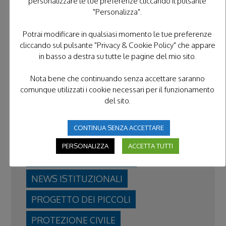
personalizzare le tue preferenze cliccando il pulsante
Pubblicato il 25 Agosto 2025
"Personalizza".
Potrai modificare in qualsiasi momento le tue preferenze
cliccando sul pulsante "Privacy & Cookie Policy" che appare
in basso a destra su tutte le pagine del mio sito.
CATEGORIE IN EVIDENZA
Nota bene che continuando senza accettare saranno
comunque utilizzati i cookie necessari per il funzionamento
FORMAZIONE
FRATERNITÀ
del sito.
GIORNATA NAZIONALE
CONTINUA SENZA ACCETTARE
L'ANGOLO DI IPPOCRATE
PERSONALIZZA
ACCETTA TUTTI
NEWS DAL TERRITORIO
NEWS ISTITUZIONALI
PROGETTO DEI PICCOLI
PROTEZIONE CIVILE