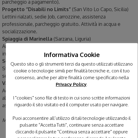
parcheggio a pagamento).
Progetto “Disabili no Limits”
(San Vito Lo Capo, Sicilia)
Lettini rialzati, sedie Job, carrozzine, assistenza
professionale, parcheggio gratuito. Attività in acqua e
socializzazione.
Spiaggia di Marinella
(Sarzana, Liguria)
Ampio parcheggio riservato, piazzole, gazebo, area verde,
intrattenimento e alloggi attrezzati.
Informativa Cookie
Serena Majestic
(Montesilvano, Abruzzo)
Questo sito o gli strumenti terzi da questo utilizzati utilizzano
Stabilimento completamente usufruibile per disabili motori:
cookie o tecnologie simili per finalità tecniche e, con il tuo
sedie Job, passerelle e altre attrezzature dedicate.
consenso, anche per altre finalità come specificato nella
Valentino Beach Club
(Marina di Catanzaro, Calabria)
Privacy Policy
.
Accessibili sedie a rotelle, percorsi facilitati dal parcheggio
al bagnasciuga, personale formato e walkie-talkie per
I "cookies" sono file di testo in cui sono scritte informazioni
riguardo il sito visitato ed il computer usato per navigare.
assistenza.
Puoi acconsentire all’utilizzo di tali tecnologie utilizzando il
Mario Calvarese, AgenSir.it
pulsante “Accetta Tutti”, continuare senza accettare
cliccando il pulsante "Continua senza accettare" oppure