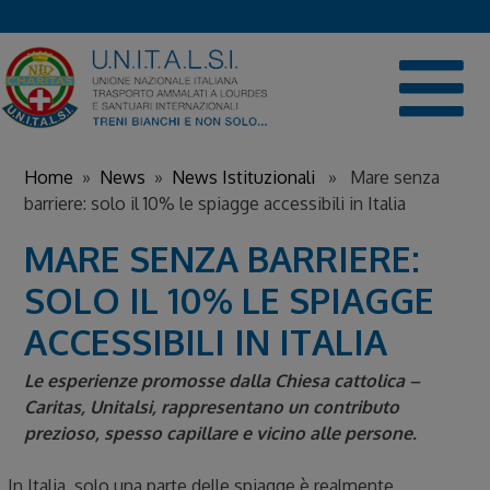
Skip
to
content
Home
»
News
»
News Istituzionali
» Mare senza
barriere: solo il 10% le spiagge accessibili in Italia
MARE SENZA BARRIERE:
SOLO IL 10% LE SPIAGGE
ACCESSIBILI IN ITALIA
Le esperienze promosse dalla Chiesa cattolica –
Caritas, Unitalsi, rappresentano un contributo
prezioso, spesso capillare e vicino alle persone.
In Italia, solo una parte delle spiagge è realmente