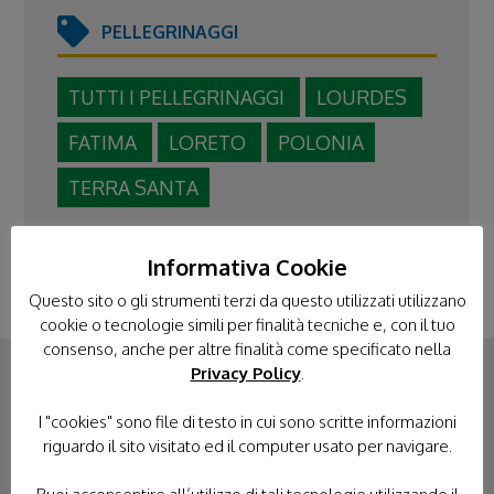
PELLEGRINAGGI
TUTTI I PELLEGRINAGGI
LOURDES
FATIMA
LORETO
POLONIA
TERRA SANTA
Informativa Cookie
Questo sito o gli strumenti terzi da questo utilizzati utilizzano
cookie o tecnologie simili per finalità tecniche e, con il tuo
consenso, anche per altre finalità come specificato nella
Privacy Policy
.
CONTATTACI
I "cookies" sono file di testo in cui sono scritte informazioni
riguardo il sito visitato ed il computer usato per navigare.