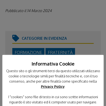
Pubblicato il 14 Marzo 2024
CATEGORIE IN EVIDENZA
FORMAZIONE
FRATERNITÀ
GIORNATA NAZIONALE
Informativa Cookie
Questo sito o gli strumenti terzi da questo utilizzati utilizzano
L'ANGOLO DI IPPOCRATE
cookie o tecnologie simili per finalità tecniche e, con il tuo
NEWS DAL TERRITORIO
consenso, anche per altre finalità come specificato nella
Privacy Policy
.
NEWS ISTITUZIONALI
I "cookies" sono file di testo in cui sono scritte informazioni
PROGETTO DEI PICCOLI
riguardo il sito visitato ed il computer usato per navigare.