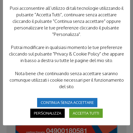
PROTEZIONE CIVILE
Puoi acconsentire all’utilizzo di tali tecnologie utilizzando il
pulsante “Accetta Tutti”, continuare senza accettare
RASSEGNA STAMPA
cliccando il pulsante "Continua senza accettare" oppure
personalizzare le tue preferenze cliccando il pulsante
SENZA CATEGORIA
SERVIZIO CIVILE
"Personalizza".
VIDEO
Potrai modificare in qualsiasi momento le tue preferenze
cliccando sul pulsante "Privacy & Cookie Policy" che appare
VOLONTARIATO IN TERRA SANTA
in basso a destra su tutte le pagine del mio sito.
Nota bene che continuando senza accettare saranno
comunque utilizzati i cookie necessari per il funzionamento
DONACI IL TUO 5×1000
del sito.
CONTINUA SENZA ACCETTARE
PERSONALIZZA
ACCETTA TUTTI