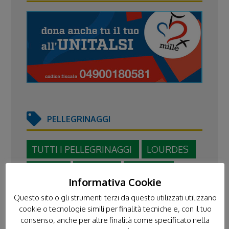
PELLEGRINAGGI
TUTTI I PELLEGRINAGGI
LOURDES
FATIMA
LORETO
POLONIA
Informativa Cookie
TERRA SANTA
Questo sito o gli strumenti terzi da questo utilizzati utilizzano
cookie o tecnologie simili per finalità tecniche e, con il tuo
consenso, anche per altre finalità come specificato nella