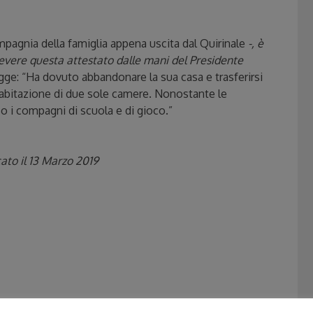
ompagnia della famiglia appena uscita dal Quirinale
-, è
evere questa attestato dalle mani del Presidente
gge: “Ha dovuto abbandonare la sua casa e trasferirsi
 abitazione di due sole camere. Nonostante le
rso i compagni di scuola e di gioco.”
ato il 13 Marzo 2019