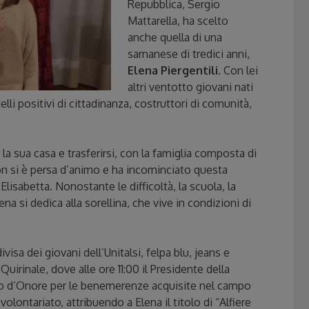
Repubblica, Sergio
Mattarella, ha scelto
anche quella di una
sarnanese di tredici anni,
Elena Piergentili
. Con lei
altri ventotto giovani nati
elli positivi di cittadinanza, costruttori di comunità,
a sua casa e trasferirsi, con la famiglia composta di
non si è persa d’animo e ha incominciato questa
lisabetta. Nonostante le difficoltà, la scuola, la
a si dedica alla sorellina, che vive in condizioni di
isa dei giovani dell’Unitalsi, felpa blu, jeans e
Quirinale, dove alle ore 11:00 il Presidente della
ato d’Onore per le benemerenze acquisite nel campo
 volontariato, attribuendo a Elena il titolo di “Alfiere