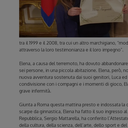
tra il 1999 e il 2008, tra cui un altro marchigiano, “mod
attraverso la loro testimonianza e il loro impegno”.
Elena, a causa del terremoto, ha dovuto abbandonare l
sei persone, in una piccola abitazione. Elena, però, 
nuova avventura sostenuta dai suoi genitori, Luca ed E
condivisione con i compagni e i momenti di gioco, Elen
grave infermità.
Giunta a Roma questa mattina presto e indossata la div
scarpe da ginnastica, Elena ha fatto il suo ingresso al 
Repubblica, Sergio Mattarella, ha conferito l’Attest
della cultura, della scienza, dell’arte, dello sport e del