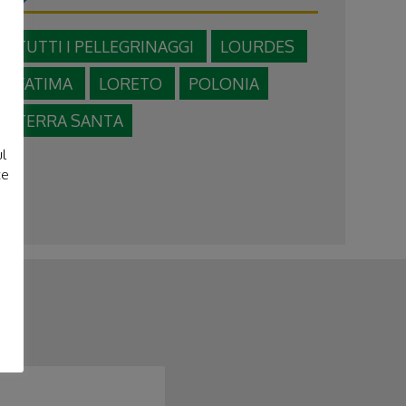
TUTTI I PELLEGRINAGGI
LOURDES
FATIMA
LORETO
POLONIA
e
TERRA SANTA
ul
te