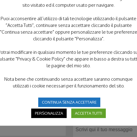
sito visitato ed il computer usato per navigare.
Puoi acconsentire all’utilizzo di tali tecnologie utilizzando il pulsante
“Accetta Tutti”, continuare senza accettare cliccando il pulsante
"Continua senza accettare" oppure personalizzare le tue preferenz
cliccando il pulsante "Personalizza".
otrai modificare in qualsiasi momento le tue preferenze cliccando s
ulsante "Privacy & Cookie Policy" che appare in basso a destra su tut
le pagine del mio sito.
Nota bene che continuando senza accettare saranno comunque
utilizzati i cookie necessari per il funzionamento del sito.
CONTINUA SENZA ACCETTARE
CONTATTACI
PERSONALIZZA
ACCETTA TUTTI