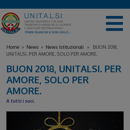
Skip
to
content
Home
»
News
»
News Istituzionali
» BUON 2018,
UNITALSI. PER AMORE, SOLO PER AMORE.
BUON 2018, UNITALSI. PER
AMORE, SOLO PER
AMORE.
A tutti i soci.